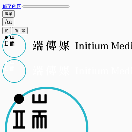
跳至內容
選單
简
简
|
繁