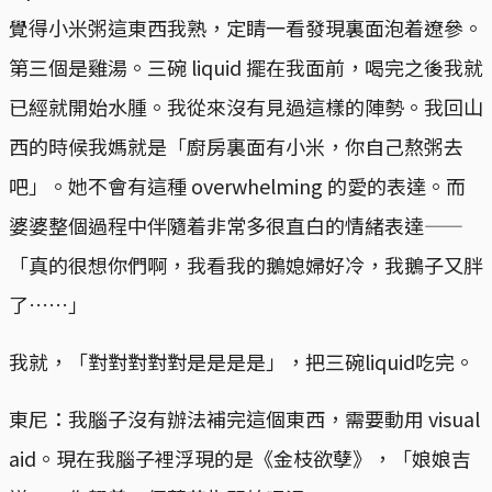
覺得小米粥這東西我熟，定睛一看發現裏面泡着遼參。
第三個是雞湯。三碗 liquid 擺在我面前，喝完之後我就
已經就開始水腫。我從來沒有見過這樣的陣勢。我回山
西的時候我媽就是「廚房裏面有小米，你自己熬粥去
吧」。她不會有這種 overwhelming 的愛的表達。而
婆婆整個過程中伴隨着非常多很直白的情緒表達——
「真的很想你們啊，我看我的鵝媳婦好冷，我鵝子又胖
了……」
我就，「對對對對對是是是是」，把三碗liquid吃完。
東尼：我腦子沒有辦法補完這個東西，需要動用 visual
aid。現在我腦子裡浮現的是《金枝欲孽》，「娘娘吉