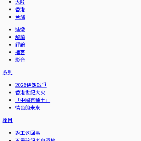
大陸
香港
台灣
速遞
解讀
評論
播客
影音
系列
2026伊朗戰爭
香港世紀大火
「中國有稀土」
情色的未來
欄目
返工这回事
不重磅記者自留地