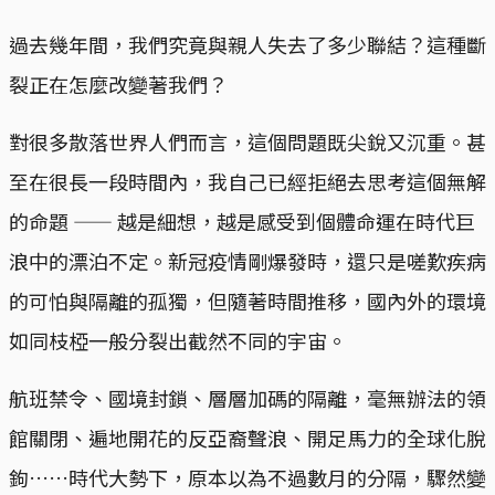
過去幾年間，我們究竟與親人失去了多少聯結？這種斷
裂正在怎麼改變著我們？
對很多散落世界人們而言，這個問題既尖銳又沉重。甚
至在很長一段時間內，我自己已經拒絕去思考這個無解
的命題 —— 越是細想，越是感受到個體命運在時代巨
浪中的漂泊不定。新冠疫情剛爆發時，還只是嗟歎疾病
的可怕與隔離的孤獨，但隨著時間推移，國內外的環境
如同枝椏一般分裂出截然不同的宇宙。
航班禁令、國境封鎖、層層加碼的隔離，毫無辦法的領
館關閉、遍地開花的反亞裔聲浪、開足馬力的全球化脫
鉤……時代大勢下，原本以為不過數月的分隔，驟然變