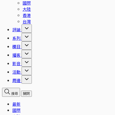
國際
大陸
香港
台灣
評論
系列
欄目
播客
影音
活動
周邊
搜尋
關閉
最新
國際