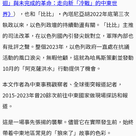
迴」與未完成的革命：走向新「冷戰」的中東世
界》
），也和「比比」·內塔尼亞胡2022年底第三次
執政以來，以色列政壇的持續動盪有關。「比比」主推
的司法改革，在以色列國內引發尖銳對立，軍隊內部也
有批評之聲。整個2023年，以色列政府一直處在抗議
活動的風口浪尖，無暇他顧，這就為哈馬斯策劃並發動
10月的「阿克薩洪水」行動提供了機會。
本文作者為中東事務觀察者、全球衝突報道記者，
2015-2023年曾20餘次前往中東國家做現場探訪和報
道。
這是一場事先張揚的襲擊。儘管它在實際發生前，始終
帶着中東地區常見的「狼來了」故事的色彩。