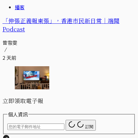
播客
「伸張正義報東張」，香港市民新日常｜端聞
Podcast
曾雪雯
2 天前
立即領取電子報
個人資訊
訂閱