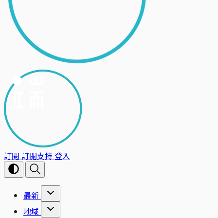
訂閱
訂閱支持
登入
最新
地域