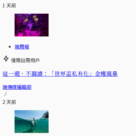
1 天前
端周報
僅限註冊用戶
這一週，不漏讀：「世界盃私有化」金權風暴
端傳媒編輯部
2 天前