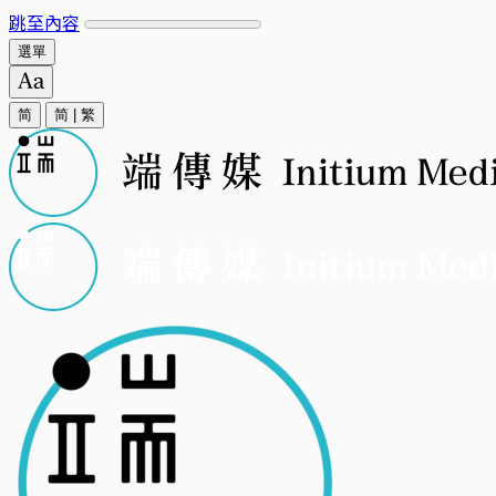
跳至內容
選單
简
简
|
繁