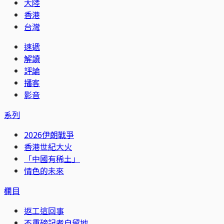
大陸
香港
台灣
速遞
解讀
評論
播客
影音
系列
2026伊朗戰爭
香港世紀大火
「中國有稀土」
情色的未來
欄目
返工這回事
不重磅記者自留地