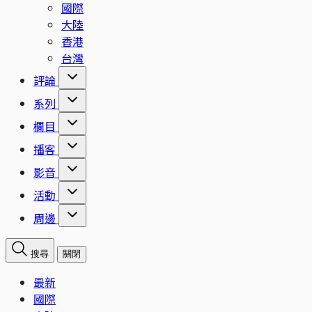
國際
大陸
香港
台灣
評論
系列
欄目
播客
影音
活動
周邊
搜尋
關閉
最新
國際