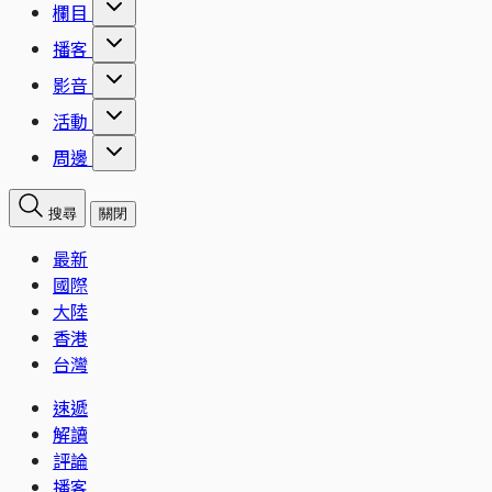
欄目
播客
影音
活動
周邊
搜尋
關閉
最新
國際
大陸
香港
台灣
速遞
解讀
評論
播客