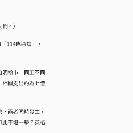
人們。）
「114條通知」，
伯明翰市「同工不同
，相關支出約為七億
決，兩者同時發生，
如此不堪一擊？英格