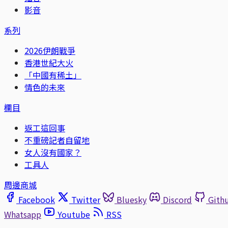
影音
系列
2026伊朗戰爭
香港世紀大火
「中國有稀土」
情色的未來
欄目
返工這回事
不重磅記者自留地
女人沒有國家？
工具人
周邊商城
Facebook
Twitter
Bluesky
Discord
Gith
Whatsapp
Youtube
RSS