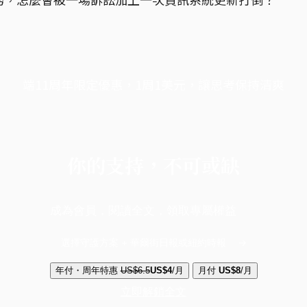
端11周年限定優惠，1周1美元，讓思考保持清爽
你的支持，不可或缺
成為會員，閱讀全文，領取專屬權益
選擇守護方案 + 華爾街日報或紐約時報
年付・周年特惠
US$6.5
US$4
/月
月付
US$8
/月
立即解鎖全文