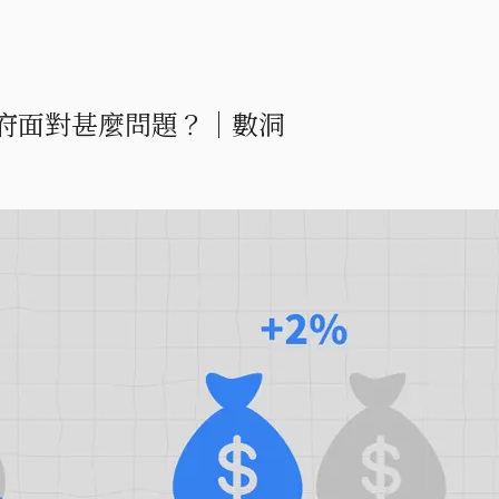
府面對甚麼問題？｜數洞