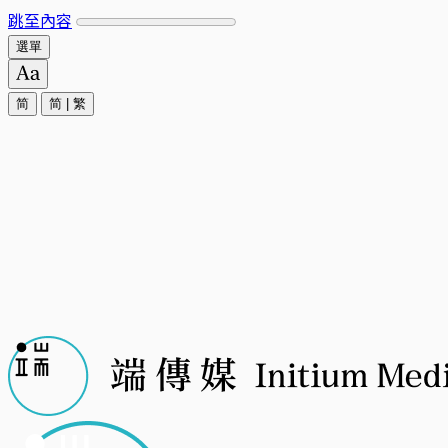
跳至內容
選單
简
简
|
繁