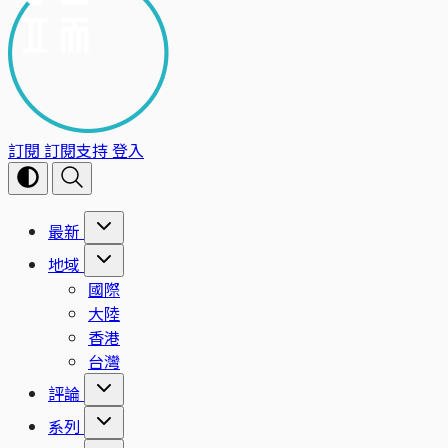
訂閱
訂閱支持
登入
最新
地域
國際
大陸
香港
台灣
評論
系列