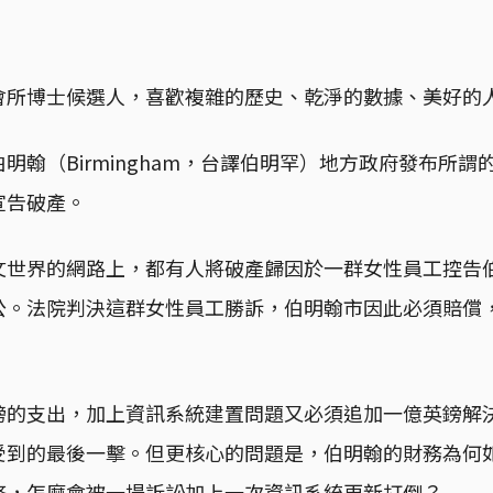
會所博士候選人，喜歡複雜的歷史、乾淨的數據、美好的
明翰（Birmingham，台譯伯明罕）地方政府發布所謂的
宣告破產。
文世界的網路上，都有人將破產歸因於一群女性員工控告
公。法院判決這群女性員工勝訴，伯明翰市因此必須賠償
鎊的支出，加上資訊系統建置問題又必須追加一億英鎊解
受到的最後一擊。但更核心的問題是，伯明翰的財務為何
務，怎麼會被一場訴訟加上一次資訊系統更新打倒？