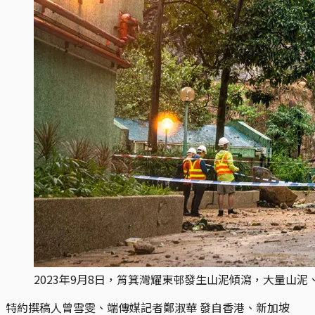
2023年9月8日，筲箕灣耀東邨發生山泥傾瀉，大量山泥、
特約撰稿人曾雪雯、端傳媒記者鄭淑華 發自香港、新加坡