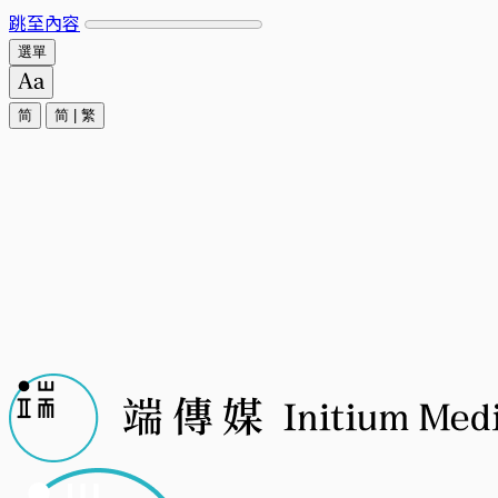
跳至內容
選單
简
简
|
繁