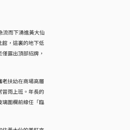
急流而下湧進黃大仙
北館，這裏的地下低
至僅露出頂部招牌，
攜老扶幼在商場高層
常冒雨上班。年長的
玻璃圍欄前線任「臨
家住黃大仙的美虹亦