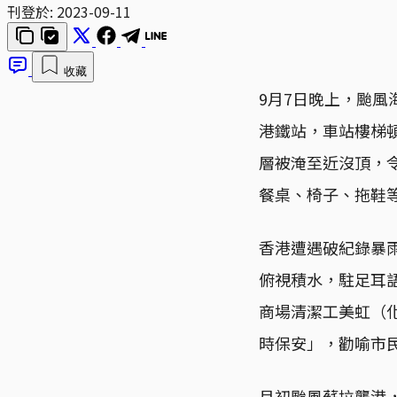
刊登於:
2023-09-11
收藏
9月7日晚上，颱
港鐵站，車站樓梯
層被淹至近沒頂，
餐桌、椅子、拖鞋
香港遭遇破紀錄暴
俯視積水，駐足耳
商場清潔工美虹（
時保安」，勸喻市
月初颱風蘇拉襲港