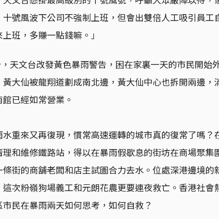
，十號風波下公司不強制上班，但會出雙倍人工吸引員工
來上班，多賺一點錢嘛。」
0分，天文台改發黃色暴雨警告，困在家裏一天的市民開始
。黃大仙被龍翔道劃成南北邊，黃大仙中心也拆開兩邊，
南館已經如常營業。
雨水重來又再復現，慣常高速運轉的城市真的復常了嗎？
清理和維修鐵路站，得以在暴雨假歇息的街坊在商場聚集
一條街的商舖老闆和店主試圖合力去水。位處深港邊境的
，這次粉嶺狗場義工和元朗花農更要連夜救亡。香港社會
區市民在暴雨兩天如何思考，如何自救？