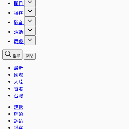
欄目
播客
影音
活動
周邊
搜尋
關閉
最新
國際
大陸
香港
台灣
速遞
解讀
評論
播客