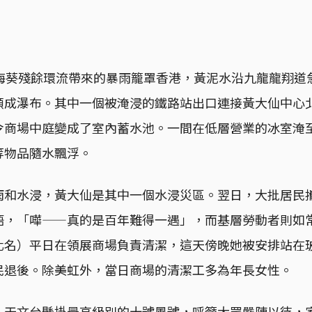
風海葵殘餘環流帶來的暴雨籠罩香港，黃泥水沿九龍龍翔道
頓成瀑布。其中一個被淹浸的鐵路站出口連接黃大仙中心
令商場中庭變成了室內蓄水池。一間在低層營業的冰室淹
等物品隨水飄浮。
雨和水浸，黃大仙是其中一個水浸災區。翌日，大批居民
語，「嘩——真的是百年難得一遇」，而基層勞動者則如
化名）平日在領展商場負責清潔，這天傍晚她被安排站在
民退後。除美虹外，當日商場的清潔工多為年長女性。
，天文台懸掛最高級別的十號風號，呼籲大眾嚴陣以待，