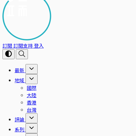
訂閱
訂閱支持
登入
最新
地域
國際
大陸
香港
台灣
評論
系列