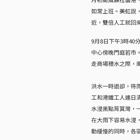
如常上班。美虹說
近，雙倍人工就回
9月8日下午3時4
中心傍晚門庭若市
走商場積水之際，
洪水一時退卻，待
工和港鐵工人連日
水浸黑點筲箕灣，
在大雨下容易水浸
動緩慢的同時，各