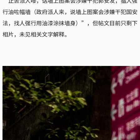
“正苦派人嚟，话墙上图案会涉嫌干犯郭安发，揾人强
行油咗幅墙（政府派人来，说墙上图案会涉嫌干犯国安
法，找人强行用油漆涂抹墙身）”，但帖文目前只剩下
相片，未见相关文字解释。