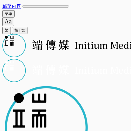
跳至内容
菜单
繁
简
|
繁