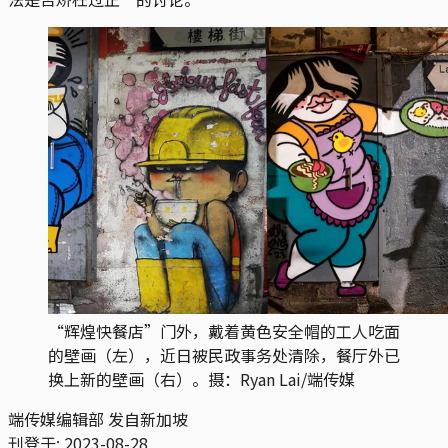
“辉煌快餐店”门外，戴着黄色安全帽的工人吃面
的壁画（左），近日被民政事务处清除，餐厅外已
换上新的壁画（右）。摄：Ryan Lai/端传媒
端传媒编辑部 发自新加坡
刊登于:
2023-08-28