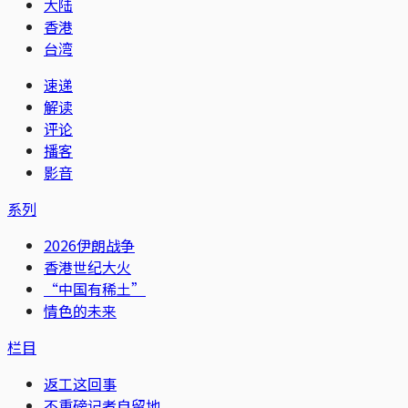
大陆
香港
台湾
速递
解读
评论
播客
影音
系列
2026伊朗战争
香港世纪大火
“中国有稀土”
情色的未来
栏目
返工这回事
不重磅记者自留地