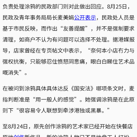
负责处理涂鸦的民政部门则对此做出回应。8月25日，
民政及青年事务局局长麦美娟
公开表示
，民政处人员是
基于市民反映，而作出“友善提醒”，并不是强制要求
清理，如商户不认为有问题可以选择不处理。据港媒报
导，店家曾经在专页帖文中表示，“奈何本小店冇力与
强权抗衡，只能够忍住愤怒同悲痛，眼白白睇住艺术品
嘅消失”。
在被问到涂鸦具体具体达反《国安法》哪项条文时，麦
指判断准是“用一般人的感觉”。她强调涂鸦是在此原
则下“很容易令人联想到牵涉港独或黑暴。”
至8月24日，原先创作涂鸦的艺术家已经开始在快餐店
原地
创作
新作品。新的涂鸦人物已不是地盘工人打扮，