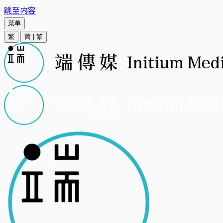
跳至内容
菜单
繁
简
|
繁