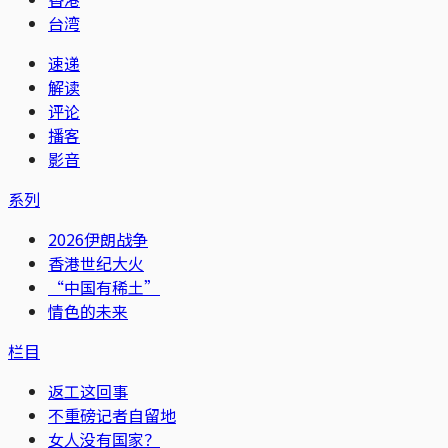
台湾
速递
解读
评论
播客
影音
系列
2026伊朗战争
香港世纪大火
“中国有稀土”
情色的未来
栏目
返工这回事
不重磅记者自留地
女人没有国家？