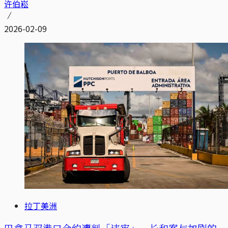
许伯崧
2026-02-09
拉丁美洲
巴拿马双港口合约遭判「违宪」，长和案与加剧的