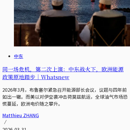
中东
同一场危机，第二次上演：中东战火下，欧洲能源
政策原地踏步｜Whatsnew
2026年3月，布鲁塞尔紧急召开能源部长会议，议题与四年前
如出一辙。而美以对伊空袭冲击荷莫兹航运，全球油气市场恐
慌蔓延，欧洲电价随之攀升。
Matthieu ZHANG
2026-03-31