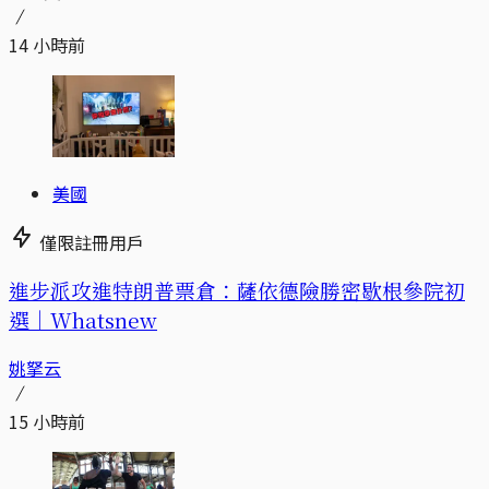
14 小時前
美國
僅限註冊用戶
進步派攻進特朗普票倉：薩依德險勝密歇根參院初
選｜Whatsnew
姚拏云
15 小時前