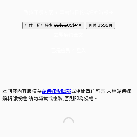
選擇守護方案 + 華爾街日報或紐約時報
年付・周年特惠
US$6.5
US$4
/月
月付
US$8
/月
立即解鎖全文
已是會員？
登入
本刊載內容版權為
端傳媒編輯部
或相關單位所有,未經端傳媒
編輯部授權,請勿轉載或複製,否則即為侵權。