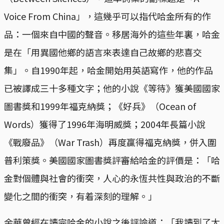
Voice From China」，這幾乎可以指代哈金所有的作
品：一個來自中國的聲音。移居海外的這些年裏，哈金
是在「用異國他鄉的語言來表達自己故鄉的悲喜交
集」。自1990年起，哈金開始用英語寫作，他的作品
已被譯成三十多種文字；他的小說《等待》獲美國國家
圖書獎和1999年福克納獎；《好兵》（Ocean of
Words）獲得了1996年海明威獎；2004年長篇小說
《戰廢品》（War Trash）再度贏得福克納獎，併入圍
普利策獎。美國國家圖書獎評審給哈金的評價是：「哈
金對個體與社會的衝突，人心的永恆共性與政治的不斷
變化之間的衝突，有着深刻的理解。」
余華曾經在讀完哈金的小說之後評論道：「我讀到了太