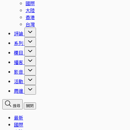
國際
大陸
香港
台灣
評論
系列
欄目
播客
影音
活動
周邊
搜尋
關閉
最新
國際