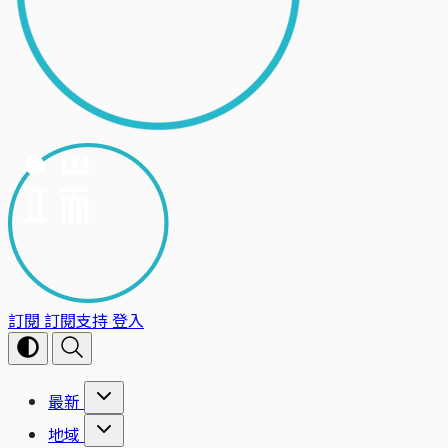
訂閱
訂閱支持
登入
最新
地域