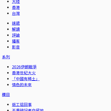
大陸
香港
台灣
速遞
解讀
評論
播客
影音
系列
2026伊朗戰爭
香港世紀大火
「中國有稀土」
情色的未來
欄目
返工這回事
不重磅記者自留地