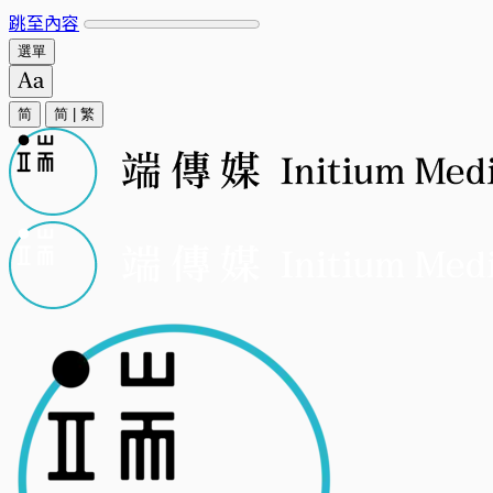
跳至內容
選單
简
简
|
繁