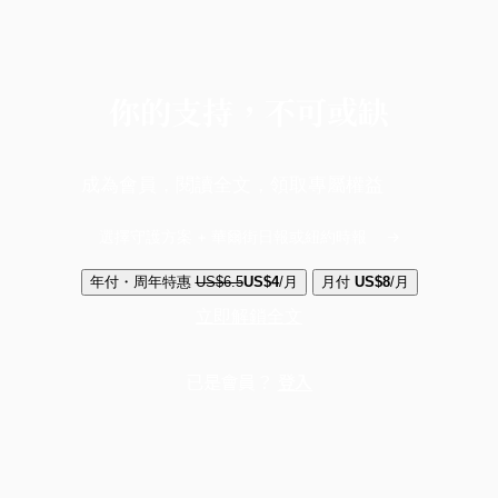
你的支持，不可或缺
成為會員，閱讀全文，領取專屬權益
選擇守護方案 + 華爾街日報或紐約時報
年付・周年特惠
US$6.5
US$4
/月
月付
US$8
/月
立即解鎖全文
已是會員？
登入