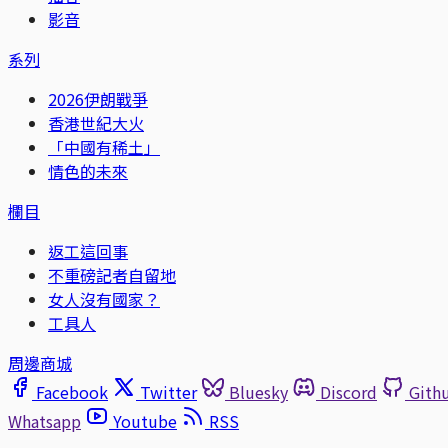
影音
系列
2026伊朗戰爭
香港世紀大火
「中國有稀土」
情色的未來
欄目
返工這回事
不重磅記者自留地
女人沒有國家？
工具人
周邊商城
Facebook
Twitter
Bluesky
Discord
Gith
Whatsapp
Youtube
RSS