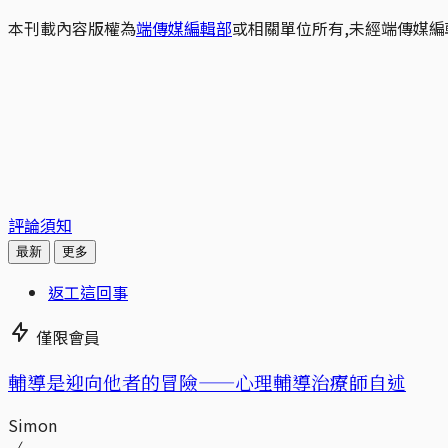
本刊載內容版權為
端傳媒編輯部
或相關單位所有,未經端傳媒編
評論須知
最新
更多
返工這回事
僅限會員
輔導是迎向他者的冒險——心理輔導治療師自述
Simon