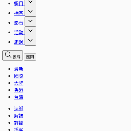
欄目
播客
影音
活動
周邊
搜尋
關閉
最新
國際
大陸
香港
台灣
速遞
解讀
評論
播客