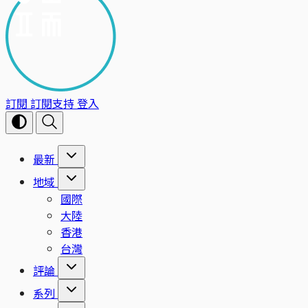
訂閱
訂閱支持
登入
最新
地域
國際
大陸
香港
台灣
評論
系列