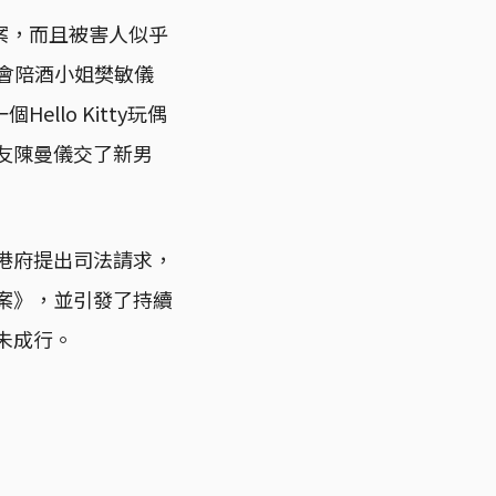
案，而且被害人似乎
夜總會陪酒小姐樊敏儀
lo Kitty玩偶
友陳曼儀交了新男
向港府提出司法請求，
草案》，並引發了持續
未成行。