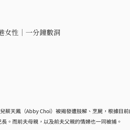
港女性｜一分鐘數洞
特兒蔡天鳳（Abby Choi）被揭發遭肢解、烹屍，根據目
兄長。而前夫母親，以及前夫父親的情婦也一同被捕。