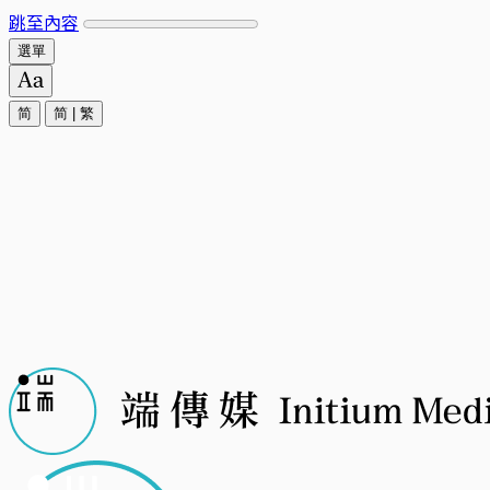
跳至內容
選單
简
简
|
繁