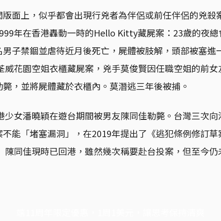
聞版面上，似乎都會出現行兇者為伴侶或前任伴侶的兇殺
99年在香港轟動一時的Hello Kitty藏屍案：23歲的
男子禁錮並虐待近月後死亡，屍體被肢解，頭部被塞進一個Hel
的荃威花園空姐衣櫃藏屍案，兇手莫俊賢因任職空姐的前女
勒斃，並將屍體藏於衣櫃內。莫潛逃三年後被捕。
香港少女潘曉穎在遊台期間被男友陳同佳勒斃。台灣三次
不能「堵塞漏洞」，在2019年提出了《逃犯條例修訂
。 陳同佳現時已回港，雖然幾次稱要赴台投案，但至今仍
端11周年限定優惠，1周1美元，讓思考保持清爽