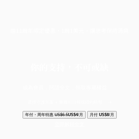
端11周年限定優惠，1周1美元，讓思考保持清爽
你的支持，不可或缺
成為會員，閱讀全文，領取專屬權益
選擇守護方案 + 華爾街日報或紐約時報
年付・周年特惠
US$6.5
US$4
/月
月付
US$8
/月
立即解鎖全文