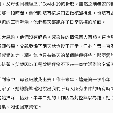
，父母也同樣經歷了Covid-19的折磨。雖然之前老家
鎖那一段時間，他們既沒有按通知去做核酸檢測，也沒有
承包的工程幹活，他們每天都跑在了日常防控的前面。
的大感染，他們沒有躲過。感染後的情況百人百態。這也
應卻各異。父親發燒了兩天就恢復了正常，但心血管一直
常感覺無力，精神氣也只有每天的某個時段好些。那麼愛
人待著。父親因為工程款遲遲撥不下來一直忙活到除夕當
回到家中。母親細數我出去工作十來年，這是第一次小年（
到家了。她總能準確地說出我們所有人所有事件的所有時
開始掃除。恰好下半年二姐的工作因為封控無以為繼，她
村裏。她也回來幫忙。