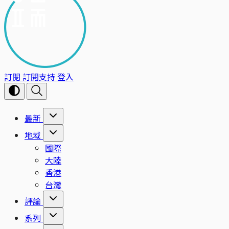
訂閱
訂閱支持
登入
最新
地域
國際
大陸
香港
台灣
評論
系列