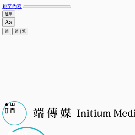
跳至內容
選單
简
简
|
繁