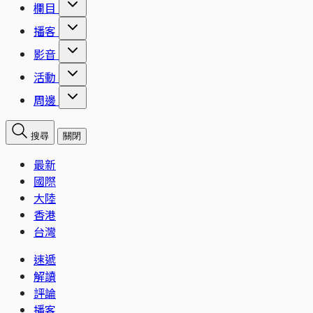
欄目
播客
影音
活動
周邊
搜尋
關閉
最新
國際
大陸
香港
台灣
速遞
解讀
評論
播客