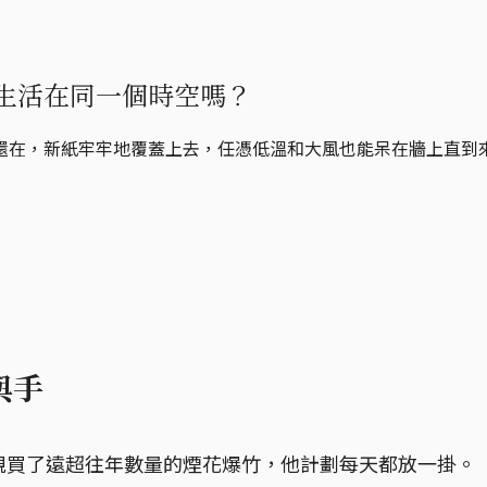
生活在同一個時空嗎？
還在，新紙牢牢地覆蓋上去，任憑低溫和大風也能呆在牆上直到
與手
親買了遠超往年數量的煙花爆竹，他計劃每天都放一掛。