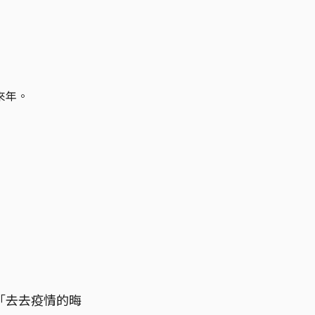
來年。
「去去疫情的晦