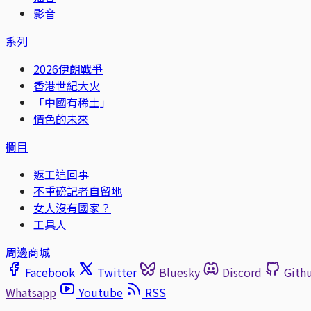
影音
系列
2026伊朗戰爭
香港世紀大火
「中國有稀土」
情色的未來
欄目
返工這回事
不重磅記者自留地
女人沒有國家？
工具人
周邊商城
Facebook
Twitter
Bluesky
Discord
Gith
Whatsapp
Youtube
RSS