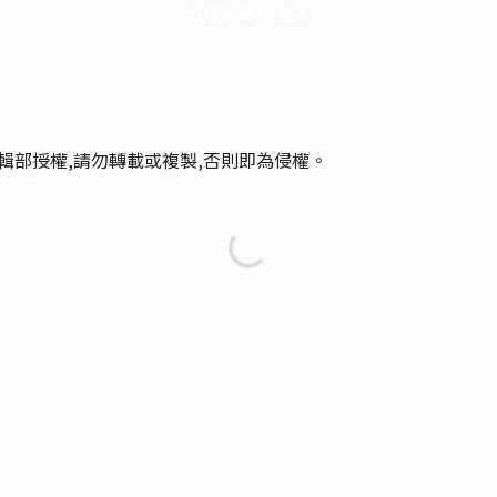
已是會員？
登入
輯部授權,請勿轉載或複製,否則即為侵權。