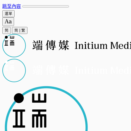
跳至內容
選單
简
简
|
繁