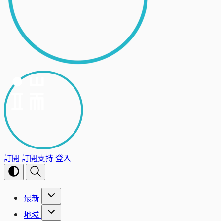
訂閱
訂閱支持
登入
最新
地域