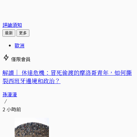
評論須知
最新
更多
歐洲
僅限會員
解讀｜
休達危機：冒死偷渡的摩洛哥青年，如何撕
裂西班牙邊境和政治？
孫漫漫
2 小時前