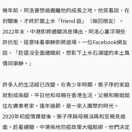
幾年前，阿洛曾想過搬離他的成長之地。他笑着說，在
封關後，才終於跟上水「friend 返」（做回朋友）。
2022年末，中港即將通關消息傳出，阿洛心裏浮現些
許抗拒，這意味着寧靜即將退場。一位Facebook網友
說，「趁還沒全面通關前，想影下上水石湖墟的本土風
情同寧靜。」
許多人的生活經已改變。在青少年時期，張子序的家庭
就割成兩瓣，平日他和母親在香港生活，父親和親姐姐
住在廣東老家。逢年過節，是一家人團聚的時光。
2020年初疫情爆發後，張子序與母親沒再和至親見過
面。趁着通關，中港兩地防疫政策大幅鬆綁，他們決定