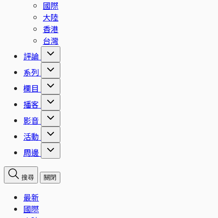
國際
大陸
香港
台灣
評論
系列
欄目
播客
影音
活動
周邊
搜尋
關閉
最新
國際