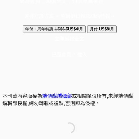
成為會員，閱讀全文，領取專屬權益
選擇守護方案 + 華爾街日報或紐約時報
年付・周年特惠
US$6.5
US$4
/月
月付
US$8
/月
立即解鎖全文
已是會員？
登入
本刊載內容版權為
端傳媒編輯部
或相關單位所有,未經端傳媒
編輯部授權,請勿轉載或複製,否則即為侵權。