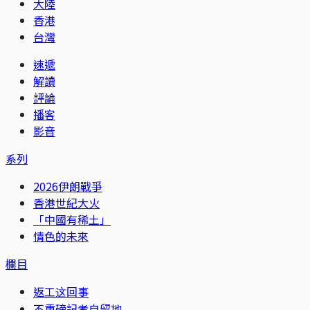
大陸
香港
台灣
速遞
解讀
評論
播客
影音
系列
2026伊朗戰爭
香港世紀大火
「中國有稀土」
情色的未來
欄目
返工这回事
不重磅記者自留地