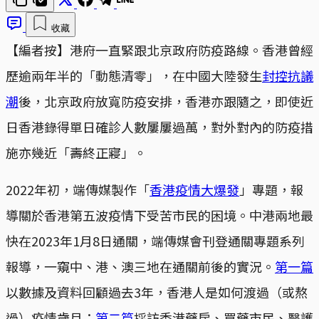
收藏
【編者按】港府一直緊跟北京政府防疫路線。香港曾經
歷逾兩年半的「動態清零」，在中國大陸發生
封控抗議
潮
後，北京政府放寬防疫安排，香港亦跟隨之，即使近
日香港錄得單日確診人數屢屢過萬，對外對內的防疫措
施亦幾近「壽終正寢」。
2022年初，端傳媒製作「
香港疫情大爆發
」專題，報
導關於香港第五波疫情下受苦市民的困境。中港兩地最
快在2023年1月8日通關，端傳媒會刊登通關專題系列
報導，一窺中、港、澳三地在通關前後的實況。
第一篇
以數據及資料回顧過去3年，香港人是如何渡過（或熬
過）疫情歲月；
第二篇
採訪香港藥房、買藥市民、醫護