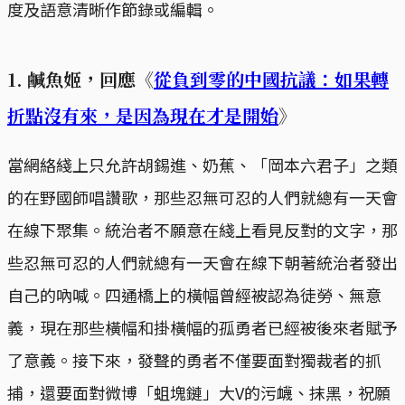
度及語意清晰作節錄或編輯。
1. 鹹魚姬，回應《
從負到零的中國抗議：如果轉
折點沒有來，是因為現在才是開始
》
當網絡綫上只允許胡錫進、奶蕉、「岡本六君子」之類
的在野國師唱讚歌，那些忍無可忍的人們就總有一天會
在線下聚集。統治者不願意在綫上看見反對的文字，那
些忍無可忍的人們就總有一天會在線下朝著統治者發出
自己的吶喊。四通橋上的橫幅曾經被認為徒勞、無意
義，現在那些橫幅和掛橫幅的孤勇者已經被後來者賦予
了意義。接下來，發聲的勇者不僅要面對獨裁者的抓
捕，還要面對微博「蛆塊鏈」大V的污衊、抹黑，祝願