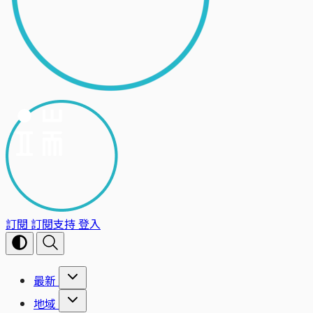
訂閱
訂閱支持
登入
最新
地域