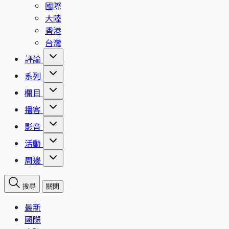
國際
大陸
香港
台灣
評論
系列
欄目
播客
影音
活動
周邊
搜尋
關閉
最新
國際