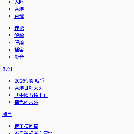
大陸
香港
台灣
速遞
解讀
評論
播客
影音
系列
2026伊朗戰爭
香港世紀大火
「中國有稀土」
情色的未來
欄目
返工這回事
不重磅記者自留地