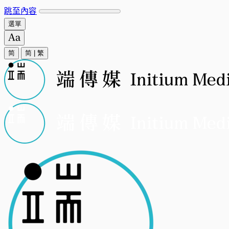
跳至內容
選單
简
简
|
繁