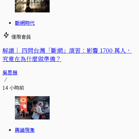
斷網時代
僅限會員
解讀｜
四問台灣「斷網」演習：影響 1700 萬人，
究竟在為什麼做準備？
吳思薇
14 小時前
輿論現象