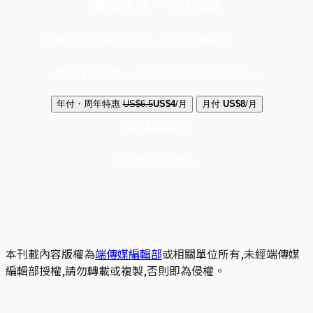
你的支持，不可或缺
成為會員，閱讀全文，領取專屬權益
選擇守護方案 + 華爾街日報或紐約時報
年付・周年特惠
US$6.5
US$4
/月
月付
US$8
/月
立即解鎖全文
已是會員？
登入
本刊載內容版權為
端傳媒編輯部
或相關單位所有,未經端傳媒
編輯部授權,請勿轉載或複製,否則即為侵權。