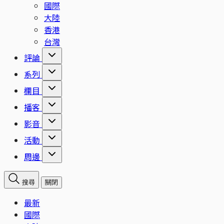
國際
大陸
香港
台灣
評論
系列
欄目
播客
影音
活動
周邊
搜尋
關閉
最新
國際