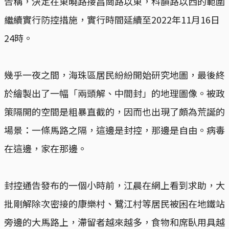
告稱，決定在東曉路接昌崗路以東，科韻路以西的範圍
繼續實行防控措施，實行時間延續至2022年11月16日
24時。
幾乎一夜之間，海珠區居民紛紛開始研究地圖，最後終
於繪製出了一幅「兩頭解、中間封」的地理圖像。被政
策隔開的空間是粗暴直截的，因而也出現了頗為荒誕的
場景：一條馬路之隔，這邊是封控，那邊是自由。病毒
在這邊，家在那邊。
封控通告發布的一個小時前，江晨在網上看到求助，大
批剛解除次密接的康樂村、鷺江村等居民被困在地鐵站
旁邊的大馬路上，滯留者越來越多，食物和席臥用具越