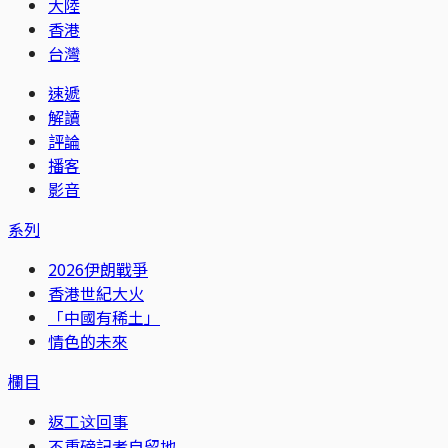
大陸
香港
台灣
速遞
解讀
評論
播客
影音
系列
2026伊朗戰爭
香港世紀大火
「中國有稀土」
情色的未來
欄目
返工这回事
不重磅記者自留地