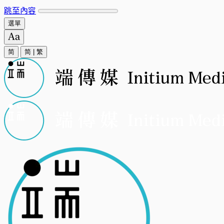
跳至內容
選單
简
简
|
繁