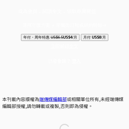
成為會員，閱讀全文，領取專屬權益
選擇守護方案 + 華爾街日報或紐約時報
年付・周年特惠
US$6.5
US$4
/月
月付
US$8
/月
立即解鎖全文
已是會員？
登入
本刊載內容版權為
端傳媒編輯部
或相關單位所有,未經端傳媒
編輯部授權,請勿轉載或複製,否則即為侵權。