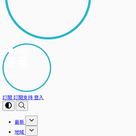
訂閱
訂閱支持
登入
最新
地域