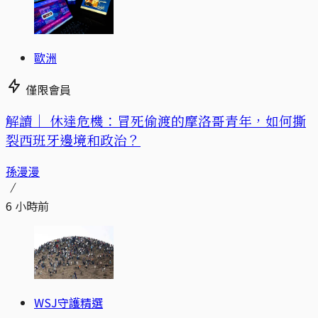
歐洲
僅限會員
解讀｜
休達危機：冒死偷渡的摩洛哥青年，如何撕
裂西班牙邊境和政治？
孫漫漫
6 小時前
WSJ守護精選