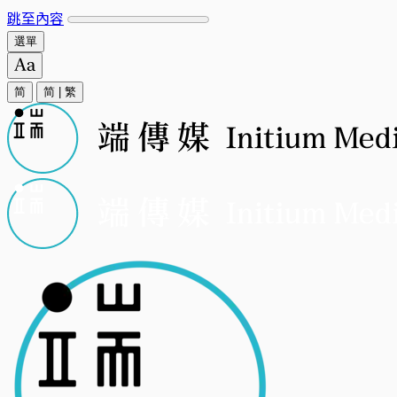
跳至內容
選單
简
简
|
繁