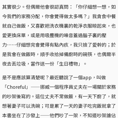
其實很少。但偶爾他會很認真問：「你仔細想一想，如
今我們的家務分配，你會覺得做太多嗎？」我貪食中餐
就自己做飯，又喜歡把洗衣機裏的乾淨衣服晾起來，也
愛更換床單，或是用吸塵機的噪音蓋過腦子裏的壓
力⋯⋯仔細想完會覺得有點內疚，我只撿了愛幹的；於
是我會在做飯時，順手收拾掉備廚時的碗筷，也偶爾半
夜去丟垃圾，當作送一份「生日禮物」。
是不是應該算清楚呢？最近聽說了一個app，叫做
「Choreful」——挪威一個程序員丈夫在一場關於家務
的吵架後寫的。這位丈夫不常做飯，有一天下廚了，就
想著妻子可以洗碗；可是累了一天的妻子吃完飯就拿了
本書坐在了沙發上——他們吵了一架，不知道吵架誰佔