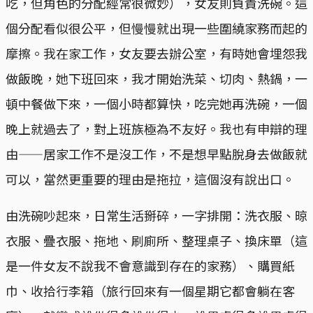
吃，但角色的分配經常很微妙），女友則負責洗碗。這
個分配看似很公平，但慢慢就出現一些圍繞家務而起的
摩擦。我在家工作，女友要去辦公室，有時她會埋怨我
做飯晚，她下班回來，我才開始洗菜、切肉、熱鍋，一
頓中餐做下來，一個小時都算快，吃完她再洗碗，一個
晚上就過去了，對上班族極為不友好。我也有申辯的理
由——居家工作不是沒工作，不是想早點脫身去做飯就
可以，當然更重要的理由是拖拉，這個沒有說出口。
由洗碗吵起來，日常生活掰碎，一字排開：洗衣服、晾
衣服、疊衣服、拖地、刷廁所、整理桌子、換床單（這
是一件女友不說我不會意識到存在的家務）、購買紙
巾、收拾行李箱（旅行回來有一個星期它都會躺在客