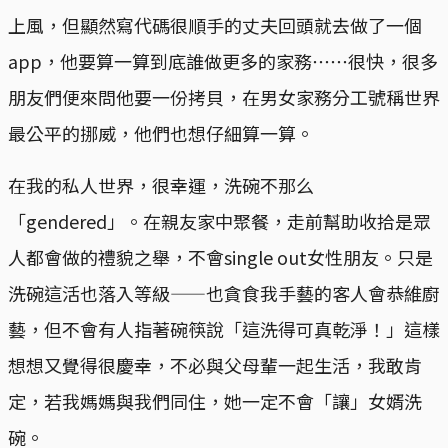
上風，但顯然寫代碼很順手的丈夫回頭就去做了一個
app，他要算一算到底誰做更多的家務⋯⋯很快，很多
朋友們便來問他要一份拷貝，在男女家務分工號稱世界
最公平的挪威，他們也想仔細算一算。
在我的私人世界，很幸運，洗碗不那么
「gendered」。在親友家中聚餐，走前幫助收拾是眾
人都會做的禮貌之舉，不會single out女性朋友。只是
洗碗這活也落入等級——也貪食我手藝的客人會恭維廚
藝，但不會有人指著碗筷說「這洗得可真乾淨！」這樣
想想又覺得很慶幸，不必與父母輩一起生活，我敢肯
定，若我媽媽與我們同住，她一定不會「讓」女婿洗
碗。