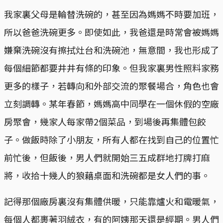
我家裏父母是輪替洗碗的，甚至因為媽媽不時要加班，
所以爸爸洗碗更多。即使如此，我爸還是時常會被媽媽
嫌棄洗碗沒有擦拭灶台和洗碗池，無意間，我也形成了
每個細節都要井井有條的印象。但我家裏男性照料家務
更多的樣子，若轉向和外部交流的聚餐場合，角色也會
立刻調轉。某年春節，媽媽高中同學在一個休假的空廠
房聚會，幾家人每家帶2個菜品，到場後再集體包餃
子。做飯時除了小朋友，所有人都在找到自己的位置忙
前忙後，但飯後，男人們就開始三五成群地打牌打麻
將，收拾十幾人的狼藉桌面和洗碗都是女人們的事。
記得那個廠房裏沒有集體供暖，只能靠爐火和電暖氣，
每個人都裹著羽絨衣，有的阿姨那天還是經期。男人們