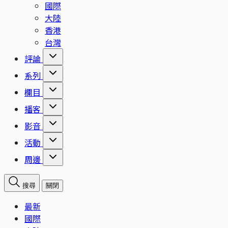
國際
大陸
香港
台灣
評論
系列
欄目
播客
影音
活動
周邊
搜尋
關閉
最新
國際