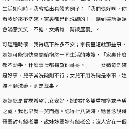
生活如何時，我會給出具體的例子：「我們很好啊，你
看我從來不洗碗，家裏都是他洗碗的！」聽到這話媽媽
會滿意笑笑，不錯，女婿肯「幫襯屋裏」。
可這種時候，我得嚥下許多不安；家長里短就那些事，
媽媽可能很快會開始抱怨一同生活的嫂嫂，「家裏什麼
都不動手，什麼事情都指望你哥哥。」——女婿肯洗碗
是好事，兒子常洗碗則不行；女兒不用洗碗是幸事，媳
婦不願洗碗，則是醜事。
媽媽總是質樸希望兒女安好，她的許多雙重標準或矛盾
之處，我也早就一笑而過。記得七八歲時，她會念說哥
哥要討有錢老婆，說妹妹要嫁有錢老公；沒人會在一個