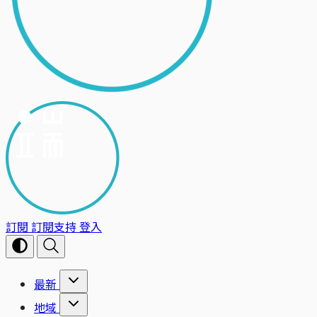
訂閱
訂閱支持
登入
最新
地域