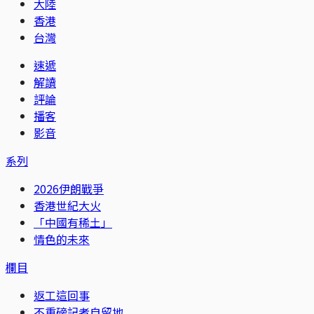
大陸
香港
台灣
速遞
解讀
評論
播客
影音
系列
2026伊朗戰爭
香港世紀大火
「中國有稀土」
情色的未來
欄目
返工這回事
不重磅記者自留地