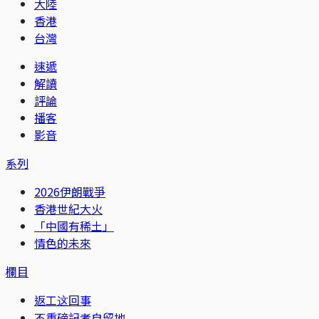
大陸
香港
台灣
速遞
解讀
評論
播客
影音
系列
2026伊朗戰爭
香港世紀大火
「中國有稀土」
情色的未來
欄目
返工这回事
不重磅記者自留地