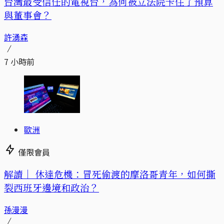
台灣最受信任的電視台，為何被立法院卡住了預算
與董事會？
許湧森
7 小時前
歐洲
僅限會員
解讀｜
休達危機：冒死偷渡的摩洛哥青年，如何撕
裂西班牙邊境和政治？
孫漫漫