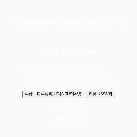
端11周年限定優惠，1周1美元，讓思考保持清爽
你的支持，不可或缺
成為會員，閱讀全文，領取專屬權益
選擇守護方案 + 華爾街日報或紐約時報
年付・周年特惠
US$6.5
US$4
/月
月付
US$8
/月
立即解鎖全文
已是會員？
登入