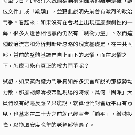
時至今日，仍然有人試圖猜測稱胡錦濤的離場是被「調
包文件」或「欺騙」，並藉此說明先前曾有激烈的政治
鬥爭。看起來，如果沒有在會場上出現這麼戲劇性的一
幕，很多人還會相信黨內仍然有「制衡力量」。然而這
種政治流言和分析判斷所忽略的現實基礎是，在中共內
部，當前的整體基調是自上而下的恐懼，而在恐懼之
下，怎麼可能有真正的權力鬥爭呢？
試想，如果黨內權力鬥爭真如許多流言所說的那樣勢均
力敵，那麼胡錦濤被帶離現場的時候，爲何「團派」大
員們沒有絲毫反應？只能說，就算他們對習近平再有意
見，也基本在二十大之前就已經宣告「躺平」，繳械投
降，以換取安度晚年的老幹部待遇了。