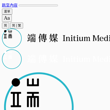
跳至內容
選單
简
简
|
繁