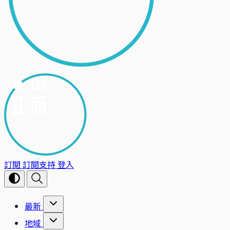
訂閱
訂閱支持
登入
最新
地域