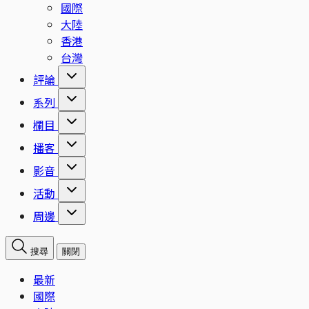
國際
大陸
香港
台灣
評論
系列
欄目
播客
影音
活動
周邊
搜尋
關閉
最新
國際