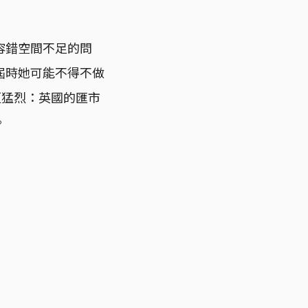
容錯空間不足的問
屆時她可能不得不做
更猛烈：英國的匯市
。