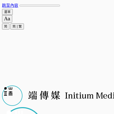
跳至內容
選單
简
简
|
繁