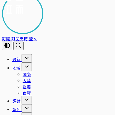
訂閱
訂閱支持
登入
最新
地域
國際
大陸
香港
台灣
評論
系列