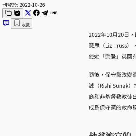
刊登於:
2022-10-26
收藏
2022年10月2
慧思（Liz Tr
使她「榮登」英國
隨後，保守黨改變
誠（Rishi S
裔和非基督教教徒
成爲保守黨的救命
劫貧濟富的