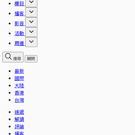
欄目
播客
影音
活動
周邊
搜尋
關閉
最新
國際
大陸
香港
台灣
速遞
解讀
評論
播客