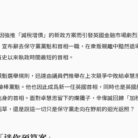
0日，因強推「減稅增債」的新政方案而引發英國金融市場劇
uss），宣布辭去保守黨黨魁和首相一職，在衆叛親離中黯然退
有史以來執政時間最短的首相。
黨魁選舉規則，迅速由議員們推舉在上次競爭中敗給卓慧
unak）接棒黨魁。他也因此成爲新一任英國首相，同時也是英
出身的首相。面對卓慧思留下的爛攤子，辛偉誠回歸「加
稻草，還是說這一切只是保守黨走向在野前的迴光返照？
「迷你預算案」