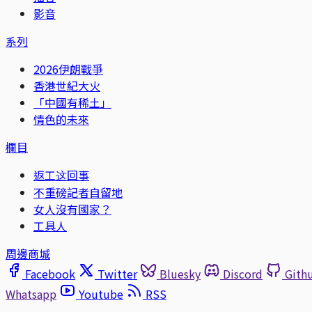
影音
系列
2026伊朗戰爭
香港世紀大火
「中國有稀土」
情色的未來
欄目
返工这回事
不重磅記者自留地
女人沒有國家？
工具人
周邊商城
Facebook
Twitter
Bluesky
Discord
Gith
Whatsapp
Youtube
RSS