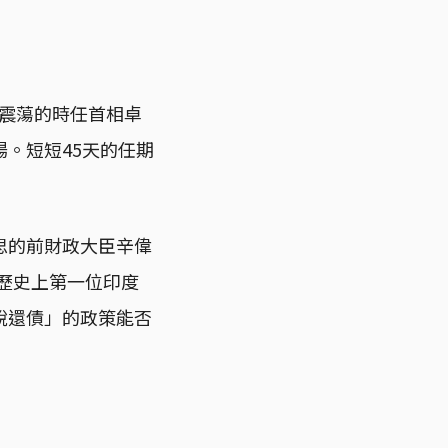
烈震蕩的時任首相卓
場。短短45天的任期
思的前財政大臣辛偉
國歷史上第一位印度
稅還債」的政策能否