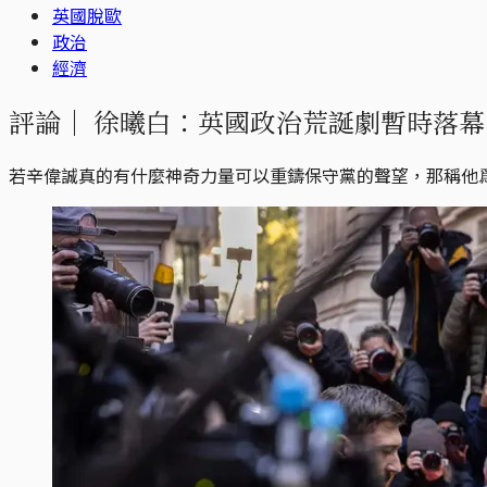
英國脫歐
政治
經濟
評論｜
徐曦白：英國政治荒誕劇暫時落幕
若辛偉誠真的有什麼神奇力量可以重鑄保守黨的聲望，那稱他