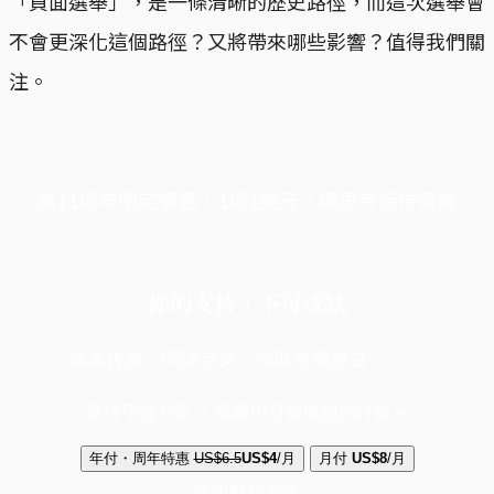
「負面選舉」，是一條清晰的歷史路徑，而這次選舉會
不會更深化這個路徑？又將帶來哪些影響？值得我們關
注。
端11周年限定優惠，1周1美元，讓思考保持清爽
你的支持，不可或缺
成為會員，閱讀全文，領取專屬權益
選擇守護方案 + 華爾街日報或紐約時報
年付・周年特惠
US$6.5
US$4
/月
月付
US$8
/月
立即解鎖全文