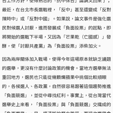
台工作方針，使得熟悉的「抗中保台」論調又回來了；
最近，在台北市長選戰裡，「反中」甚至還變成「反對
陳時中」或「反對中國」。如果說，論文事件是強化選
民對候選人討厭，進而發展成「負面投票」的起點，即
將開始的選戰下半場，又因為「芒果乾（亡國感）」發
酵，使「討厭共產黨」為「負面投票」添柴加火。
因為兩岸關係加入戰場，使得今年這場原本就缺乏議題
的選舉，更沒有什麼討論政策的機會。當地方選舉無法
重回地方，選民也只能從幾顆爛蘋果中挑個比較順眼
的，各候選人、各政黨，自然很容易跟著這個趨勢推進
「負面競選」，並從中尋找紅利。事實上，從台灣當代
選舉史上來看，「負面投票」與「負面競選」交織成的