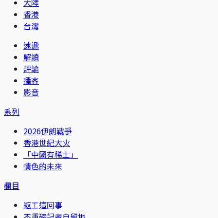
大陸
香港
台灣
速遞
解讀
評論
播客
影音
系列
2026伊朗戰爭
香港世紀大火
「中國有稀土」
情色的未來
欄目
返工這回事
不重磅記者自留地