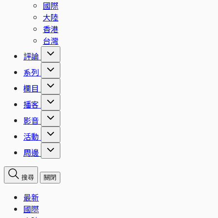
國際
大陸
香港
台灣
評論
系列
欄目
播客
影音
活動
周邊
搜尋
關閉
最新
國際