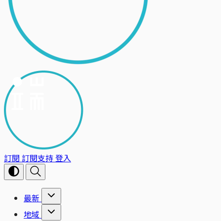
訂閱
訂閱支持
登入
最新
地域