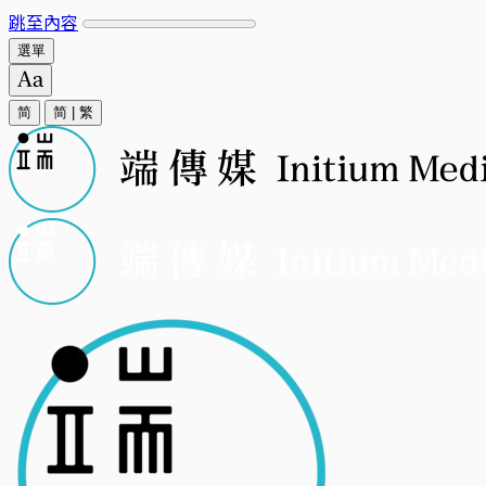
跳至內容
選單
简
简
|
繁