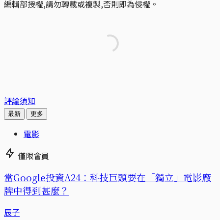
編輯部授權,請勿轉載或複製,否則即為侵權。
評論須知
最新
更多
電影
僅限會員
當Google投資A24：科技巨頭要在「獨立」電影廠
牌中得到甚麼？
辰子