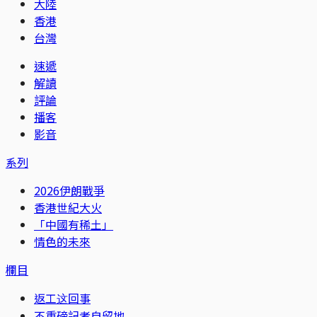
大陸
香港
台灣
速遞
解讀
評論
播客
影音
系列
2026伊朗戰爭
香港世紀大火
「中國有稀土」
情色的未來
欄目
返工这回事
不重磅記者自留地