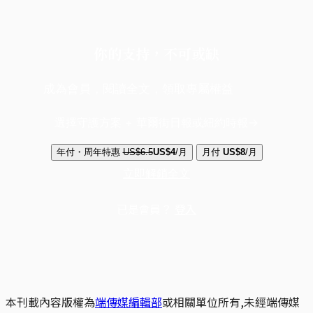
你的支持，不可或缺
成為會員，閱讀全文，領取專屬權益
選擇守護方案 + 華爾街日報或紐約時報
年付・周年特惠
US$6.5
US$4
/月
月付
US$8
/月
立即解鎖全文
已是會員？
登入
本刊載內容版權為
端傳媒編輯部
或相關單位所有,未經端傳媒