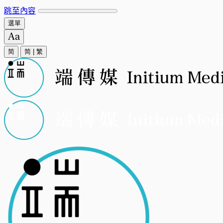
跳至內容
選單
简
简
|
繁