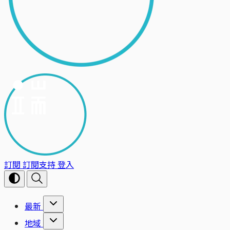
訂閱
訂閱支持
登入
最新
地域