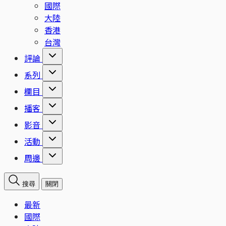
國際
大陸
香港
台灣
評論
系列
欄目
播客
影音
活動
周邊
搜尋
關閉
最新
國際