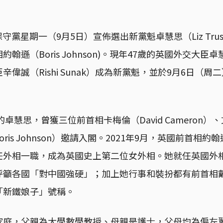
守黨星期一（9月5日）宣佈選出新黨魁卓慧思（Liz Tru
翰遜（Boris Johnson)。現年47歲的英國外交大
偉誠（Rishi Sunak）成為新黨魁，並於9月6日（
的卓慧思，曾獲三位前首相卡梅倫（David Cameron）、文
oris Johnson）邀請入閣。2021年9月，英國前首相
任外相一職，成為英國史上第二位女外相。她就任英國外
呼籲各國「對中國強硬」；加上她行事和裝扮都有前首相
「新鐵娘子」號稱。
家庭，父親為大學數學教授、母親是護士，父母均為偏左