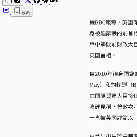
收藏
據BBC報導，英國保
身被迫辭職的前首相約
舉中擊敗前財政大臣辛
英國首相。
自2010年躋身國會
May）和約翰遜（B
由國際貿易大臣接
強硬見稱，曾數次
一直被英國評論以
卓慧思出生於中產