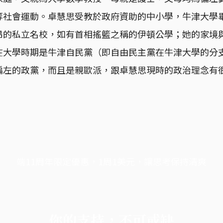
等社會運動。卓慧思受教於政府資助的中小學，牛津大學
昂的私立名校，如有首相搖籃之稱的伊頓公學；她的家境
在大學時期是牛津自民黨（即自由民主黨在牛津大學的分
偏左的政黨，而且是親歐派，跟卓慧思現時的政治理念有
端11周年限定優惠，1周1美元，讓思考保持清爽
你的支持，不可或缺