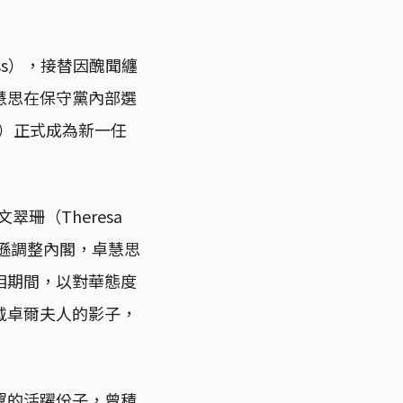
ss），接替因醜聞纏
臣卓慧思在保守黨內部選
周二）正式成為新一任
翠珊（Theresa
約翰遜調整內閣，卓慧思
相期間，以對華態度
戴卓爾夫人的影子，
翼的活躍份子，曾積