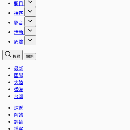
欄目
播客
影音
活動
周邊
搜尋
關閉
最新
國際
大陸
香港
台灣
速遞
解讀
評論
播客