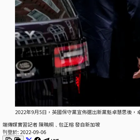
2022年9月5日，英國保守黨宣佈選出新黨魁卓慧思後
端傳媒實習記者 陳曉桐﹑包正榕 發自新加坡
刊登於:
2022-09-06