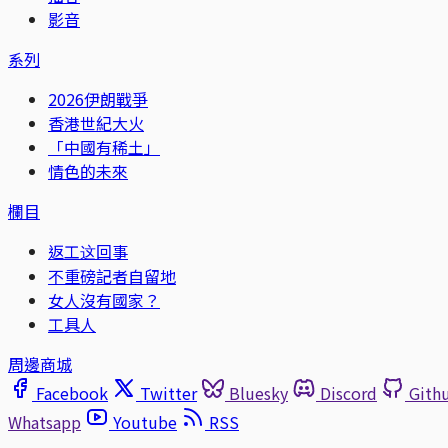
影音
系列
2026伊朗戰爭
香港世紀大火
「中國有稀土」
情色的未來
欄目
返工这回事
不重磅記者自留地
女人沒有國家？
工具人
周邊商城
Facebook
Twitter
Bluesky
Discord
Gith
Whatsapp
Youtube
RSS