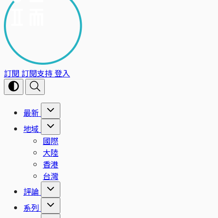
訂閱
訂閱支持
登入
最新
地域
國際
大陸
香港
台灣
評論
系列