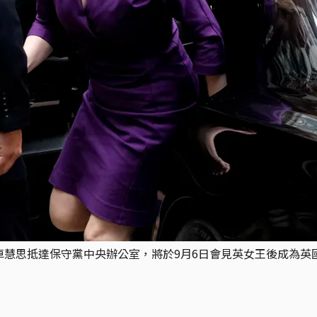
，卓慧思抵達保守黨中央辦公室，將於9月6日會見英女王後成為英