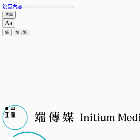
跳至內容
選單
简
简
|
繁