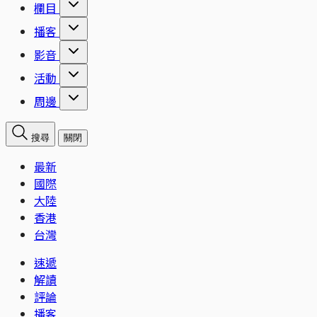
欄目
播客
影音
活動
周邊
搜尋
關閉
最新
國際
大陸
香港
台灣
速遞
解讀
評論
播客