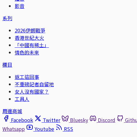
影音
系列
2026伊朗戰爭
香港世紀大火
「中國有稀土」
情色的未來
欄目
返工這回事
不重磅記者自留地
女人沒有國家？
工具人
周邊商城
Facebook
Twitter
Bluesky
Discord
Gith
Whatsapp
Youtube
RSS