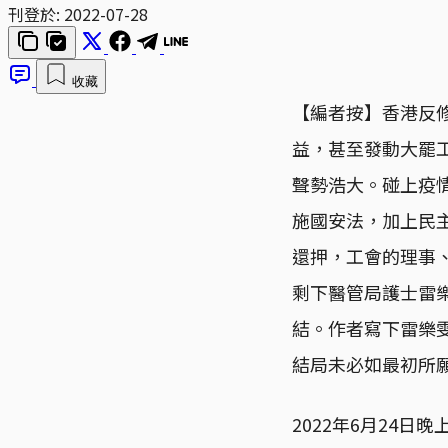
刊登於:
2022-07-28
收藏
【編者按】香港反
益，甚至發動大罷
聲勢浩大。碰上疫
施國安法，加上民
還押，工會的理事
剩下醫管局護士雷樂
結。作者寫下雷樂
結局未必如最初所
2022年6月24