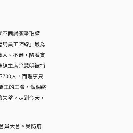
就不同議題爭取權
管局員工陣線」最為
萬人。不過，隨着實
陣線主席余慧明被捕
700人，而理事只
人罷工的工會，做個終
的失望。走到今天，
別會員大會。受防疫