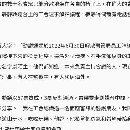
會的數十名會眾只能分散地坐在各自的椅子上，在倘大的
，靜靜聆聽台上的工會理事解釋議程，寂靜得偶爾有電話
大字：「動議通過於2022年6月30日解散醫管局員工陣
解釋接下來的投票程序。這名外型清瘦、右手滿佈紋身的
的名字感陌生。他們都知道，本來負責主持會議的人，現
前理事，有人在監獄中，有人移居海外。
，動議以57票贊成，3票反對通過。雷樂雯走到講台中間
想分享。「我在工會認識過一名面臨審訊的醫護朋友，我
是遊山玩水、吃喝玩樂。他說，他希望把勇氣和希望帶給
曾經帶給大家勇氣和希望......」