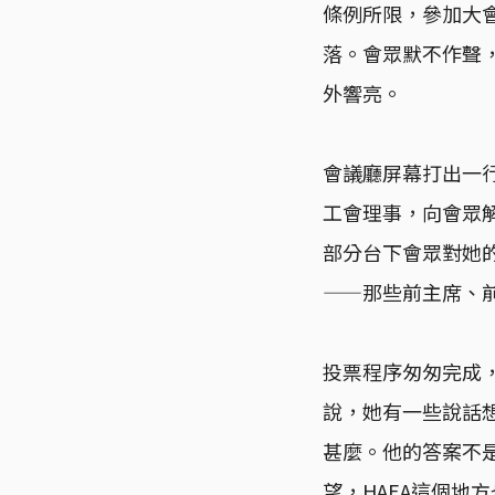
條例所限，參加大
落。會眾默不作聲
外響亮。
會議廳屏幕打出一行
工會理事，向會眾
部分台下會眾對她
——那些前主席、
投票程序匆匆完成
說，她有一些說話
甚麼。他的答案不
望，HAEA這個地方也