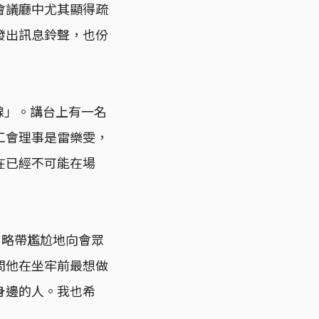
會議廳中尤其顯得疏
發出訊息鈴聲，也份
線」。講台上有一名
工會理事是雷樂雯，
在已經不可能在場
，略帶尷尬地向會眾
問他在坐牢前最想做
身邊的人。我也希