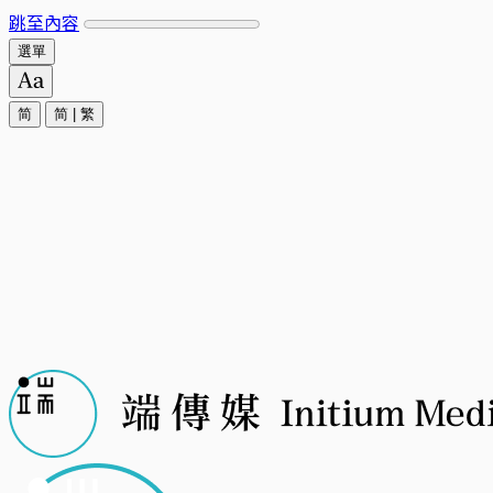
跳至內容
選單
简
简
|
繁