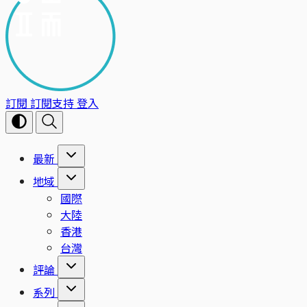
訂閱
訂閱支持
登入
最新
地域
國際
大陸
香港
台灣
評論
系列