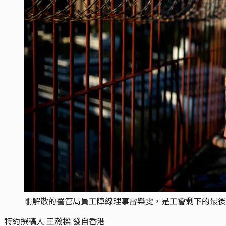
剛解散的醫管局員工陣線理事雷樂雯，是工會剩下的最後
特約撰稿人 王瀚樑 發自香港