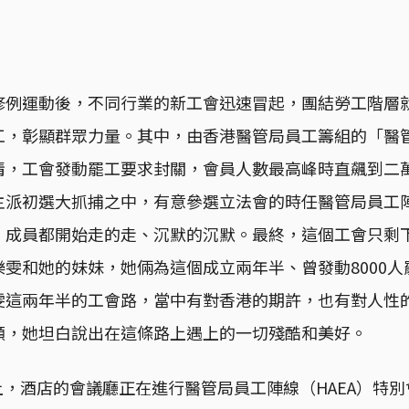
修例運動後，不同行業的新工會迅速冒起，團結勞工階層
工，彰顯群眾力量。其中，由香港醫管局員工籌組的「醫
情，工會發動罷工要求封關，會員人數最高峰時直飆到二
主派初選大抓捕之中，有意參選立法會的時任醫管局員工
、成員都開始走的走、沉默的沉默。最終，這個工會只剩下
雯和她的妹妹，她倆為這個成立兩年半、曾發動8000
雯這兩年半的工會路，當中有對香港的期許，也有對人性
願，她坦白說出在這條路上遇上的一切殘酷和美好。
日晚上，酒店的會議廳正在進行醫管局員工陣線（HAEA）特