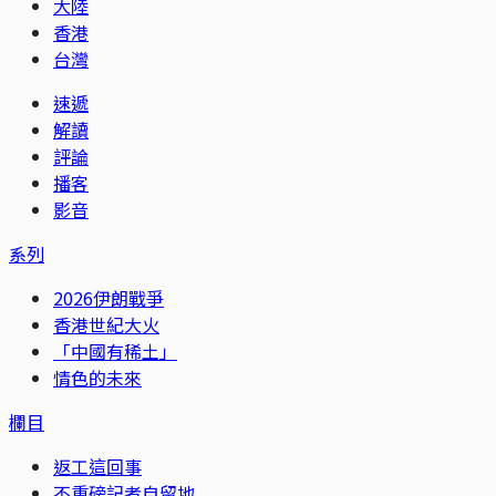
大陸
香港
台灣
速遞
解讀
評論
播客
影音
系列
2026伊朗戰爭
香港世紀大火
「中國有稀土」
情色的未來
欄目
返工這回事
不重磅記者自留地