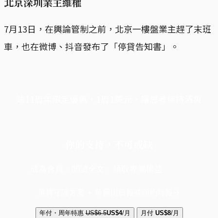
北京深圳業主維權
7月13日，在輿論管制之前，北京一樓盤業主趕了末班
車，也在微博、抖音發布了「停貸告知書」。
端11周年限定優惠，1周1美元，讓思考保持清爽
你的支持，不可或缺
成為會員，閱讀全文，領取專屬權益
選擇守護方案 + 華爾街日報或紐約時報
年付・周年特惠
US$6.5
US$4
/月
月付
US$8
/月