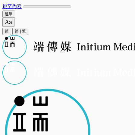
跳至內容
選單
简
简
|
繁