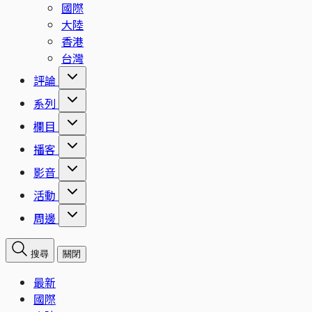
國際
大陸
香港
台灣
評論
系列
欄目
播客
影音
活動
周邊
搜尋
關閉
最新
國際