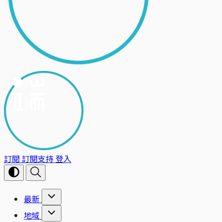
訂閱
訂閱支持
登入
最新
地域