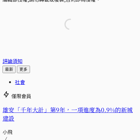
評論須知
最新
更多
社會
僅限會員
​​雄安「千年大計」第9年，一項進度為0.9%的新城
建設
小飛