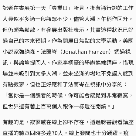
記者在書展第一天「專業日」所見，掛有通行證的工作
人員似乎多過一般觀眾不少，儘管人潮下午稍作回升，
但仍頗為鬆散，有參展出版社表示，其實這種狀況已好
過自己的本來預期。作為開展日焦點的文學活動，美國
小說家強納森·法蘭岑（Jonathan Franzen）透過視
訊，與論壇提問人、作家李桐豪的舉辦連線講座，惜現
場並未吸引到太多人潮，並未坐滿的場地不免讓人感到
有點寂寥，但也正好應和了法蘭岑在視訊中分享的：
「當你是一個讀者的時候，你可能會感覺到非常寂寞，
但世界還有著上百萬個人跟你一樣還在閱讀。」
有趣的是，寂寥感在線上卻不存在，透過臉書觀看講座
直播的聽眾同時多達70人，線上發問也十分踴躍。疫