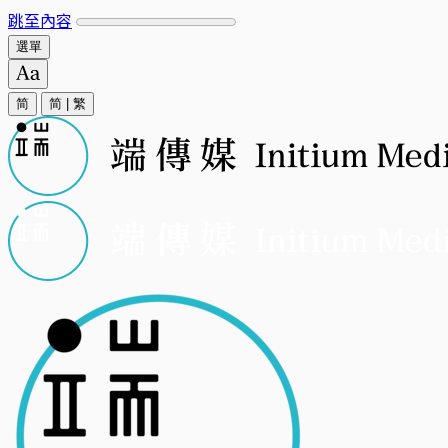
跳至內容
選單
简
简
|
繁