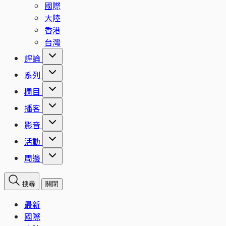
國際
大陸
香港
台灣
評論
系列
欄目
播客
影音
活動
周邊
搜尋
關閉
最新
國際