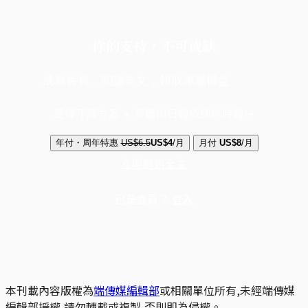
你的支持，不可或缺
成為會員，閱讀全文，領取專屬權益
選擇守護方案 + 華爾街日報或紐約時報
年付・周年特惠
US$6.5
US$4
/月
月付
US$8
/月
立即解鎖全文
已是會員？
登入
本刊載內容版權為
端傳媒編輯部
或相關單位所有,未經端傳媒
編輯部授權,請勿轉載或複製,否則即為侵權。