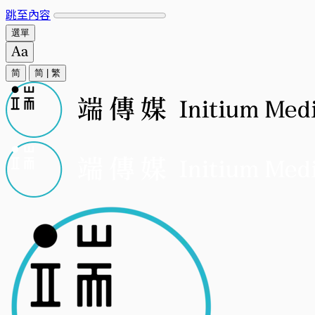
跳至內容
選單
简
简
|
繁