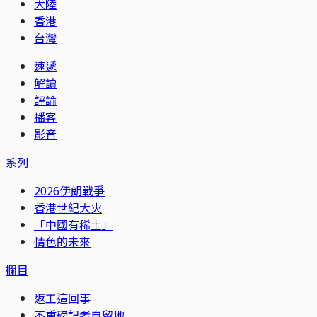
大陸
香港
台灣
速遞
解讀
評論
播客
影音
系列
2026伊朗戰爭
香港世紀大火
「中國有稀土」
情色的未來
欄目
返工這回事
不重磅記者自留地