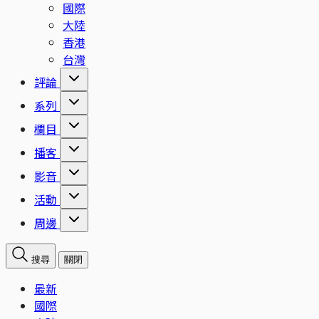
國際
大陸
香港
台灣
評論
系列
欄目
播客
影音
活動
周邊
搜尋
關閉
最新
國際