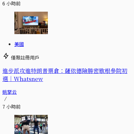
6 小時前
美國
僅限註冊用戶
進步派攻進特朗普票倉：薩依德險勝密歇根參院初
選｜Whatsnew
姚拏云
7 小時前