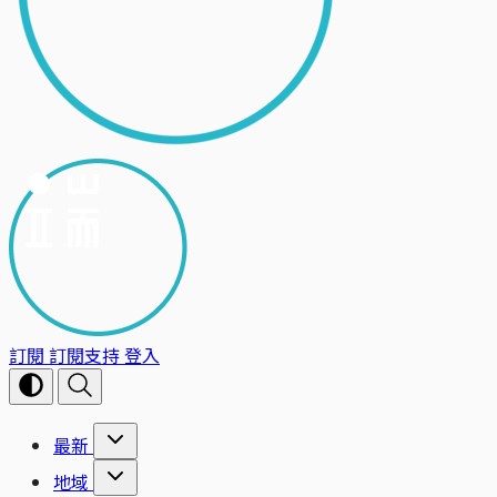
訂閱
訂閱支持
登入
最新
地域