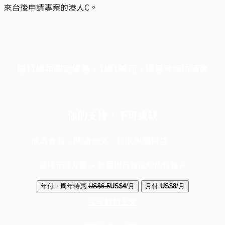
來台後申請專案的港人C。
端11周年限定優惠，1周1美元，讓思考保持清爽
你的支持，不可或缺
成為會員，閱讀全文，領取專屬權益
選擇守護方案 + 華爾街日報或紐約時報
年付・周年特惠
US$6.5
US$4
/月
月付
US$8
/月
立即解鎖全文