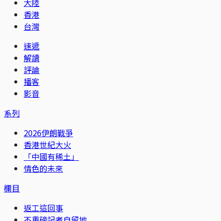
大陸
香港
台灣
速遞
解讀
評論
播客
影音
系列
2026伊朗戰爭
香港世紀大火
「中國有稀土」
情色的未來
欄目
返工這回事
不重磅記者自留地