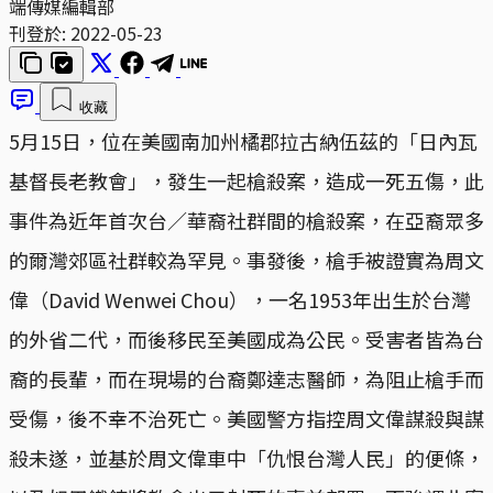
端傳媒編輯部
刊登於:
2022-05-23
收藏
5月15日，位在美國南加州橘郡拉古納伍茲的「日內瓦
基督長老教會」，發生一起槍殺案，造成一死五傷，此
事件為近年首次台／華裔社群間的槍殺案，在亞裔眾多
的爾灣郊區社群較為罕見。事發後，槍手被證實為周文
偉（David Wenwei Chou），一名1953年出生於台灣
的外省二代，而後移民至美國成為公民。受害者皆為台
裔的長輩，而在現場的台裔鄭達志醫師，為阻止槍手而
受傷，後不幸不治死亡。美國警方指控周文偉謀殺與謀
殺未遂，並基於周文偉車中「仇恨台灣人民」的便條，