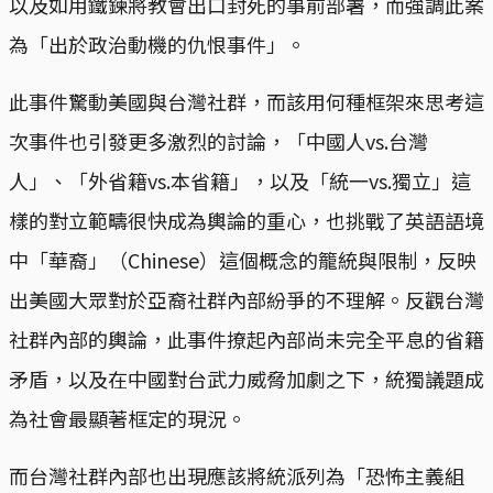
以及如用鐵鍊將教會出口封死的事前部署，而強調此案
為「出於政治動機的仇恨事件」。
此事件驚動美國與台灣社群，而該用何種框架來思考這
次事件也引發更多激烈的討論，「中國人vs.台灣
人」、「外省籍vs.本省籍」，以及「統一vs.獨立」這
樣的對立範疇很快成為輿論的重心，也挑戰了英語語境
中「華裔」（Chinese）這個概念的籠統與限制，反映
出美國大眾對於亞裔社群內部紛爭的不理解。反觀台灣
社群內部的輿論，此事件撩起內部尚未完全平息的省籍
矛盾，以及在中國對台武力威脅加劇之下，統獨議題成
為社會最顯著框定的現況。
而台灣社群內部也出現應該將統派列為「恐怖主義組