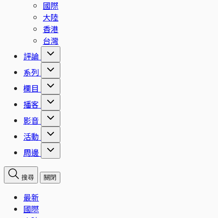
國際
大陸
香港
台灣
評論
系列
欄目
播客
影音
活動
周邊
搜尋
關閉
最新
國際