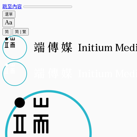
跳至內容
選單
简
简
|
繁