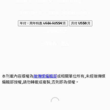
成為會員，閱讀全文，領取專屬權益
選擇守護方案 + 華爾街日報或紐約時報
年付・周年特惠
US$6.5
US$4
/月
月付
US$8
/月
立即解鎖全文
已是會員？
登入
本刊載內容版權為
端傳媒編輯部
或相關單位所有,未經端傳媒
編輯部授權,請勿轉載或複製,否則即為侵權。