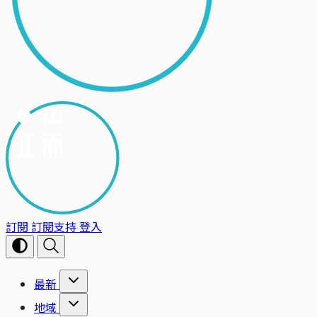
訂閱
訂閱支持
登入
最新
地域