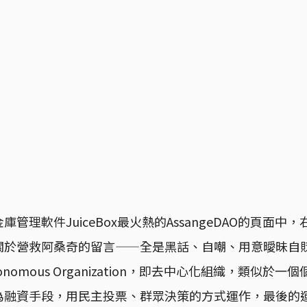
管理軟件JuiceBox最火熱的AssangeDAO的頁面中，右邊「
於營救阿桑奇的留言——全是黑話、自嘲、用意曖昧自貶的
d Autonomous Organization，即去中心化組織，類似
為融資手段，用民主投票、群眾決策的方式運作，最後的