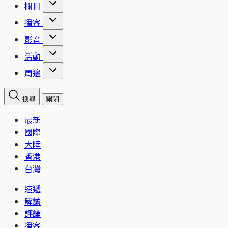
欄目
播客
影音
活動
周邊
搜尋
關閉
最新
國際
大陸
香港
台灣
速遞
解讀
評論
播客