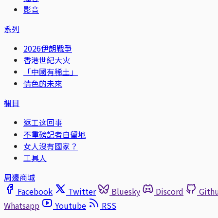
影音
系列
2026伊朗戰爭
香港世紀大火
「中國有稀土」
情色的未來
欄目
返工这回事
不重磅記者自留地
女人沒有國家？
工具人
周邊商城
Facebook
Twitter
Bluesky
Discord
Gith
Whatsapp
Youtube
RSS