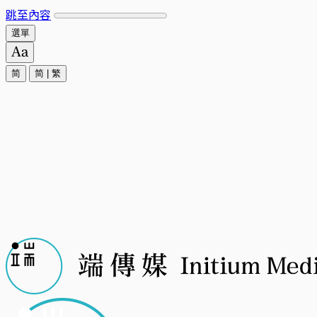
跳至內容
選單
简
简
|
繁