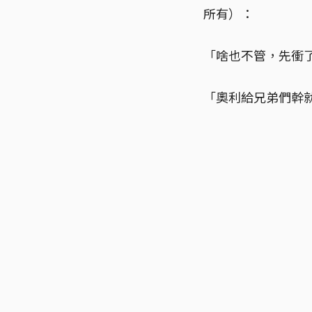
所有）：
「啥也不管，先衝
「奧利給兄弟們幹