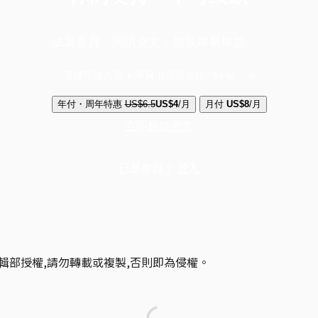
成為會員，閱讀全文，領取專屬權益
選擇守護方案 + 華爾街日報或紐約時報
年付・周年特惠
US$6.5
US$4
/月
月付
US$8
/月
立即解鎖全文
已是會員？
登入
輯部授權,請勿轉載或複製,否則即為侵權。