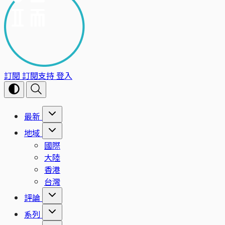
訂閱
訂閱支持
登入
最新
地域
國際
大陸
香港
台灣
評論
系列