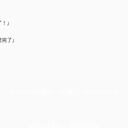
了！」
就完了」
端11周年限定優惠，1周1美元，讓思考保持清爽
你的支持，不可或缺