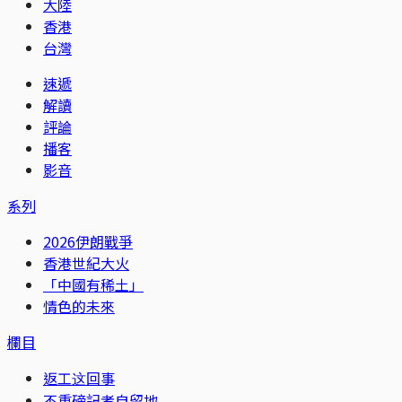
大陸
香港
台灣
速遞
解讀
評論
播客
影音
系列
2026伊朗戰爭
香港世紀大火
「中國有稀土」
情色的未來
欄目
返工这回事
不重磅記者自留地