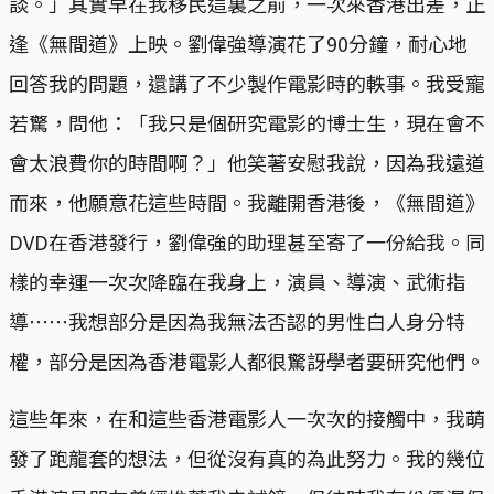
談。」其實早在我移民這裏之前，一次來香港出差，正
逢《無間道》上映。劉偉強導演花了90分鐘，耐心地
回答我的問題，還講了不少製作電影時的軼事。我受寵
若驚，問他：「我只是個研究電影的博士生，現在會不
會太浪費你的時間啊？」他笑著安慰我說，因為我遠道
而來，他願意花這些時間。我離開香港後，《無間道》
DVD在香港發行，劉偉強的助理甚至寄了一份給我。同
樣的幸運一次次降臨在我身上，演員、導演、武術指
導⋯⋯我想部分是因為我無法否認的男性白人身分特
權，部分是因為香港電影人都很驚訝學者要研究他們。
這些年來，在和這些香港電影人一次次的接觸中，我萌
發了跑龍套的想法，但從沒有真的為此努力。我的幾位