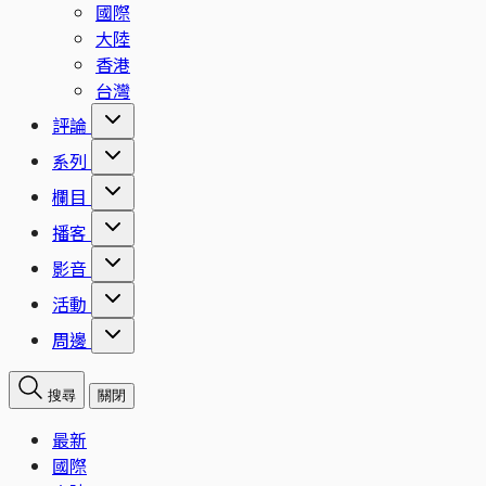
國際
大陸
香港
台灣
評論
系列
欄目
播客
影音
活動
周邊
搜尋
關閉
最新
國際