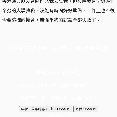
香港演員朋友曾經推薦我去試鏡，但彼時我有份優渥但
辛勞的大學教職，沒能有時間好好準備，工作上也不很
需要這樣的機會，無怪乎我的試鏡全都失敗了。
端11周年限定優惠，1周1美元，讓思考保持清爽
你的支持，不可或缺
成為會員，閱讀全文，領取專屬權益
選擇守護方案 + 華爾街日報或紐約時報
年付・周年特惠
US$6.5
US$4
/月
月付
US$8
/月
立即解鎖全文