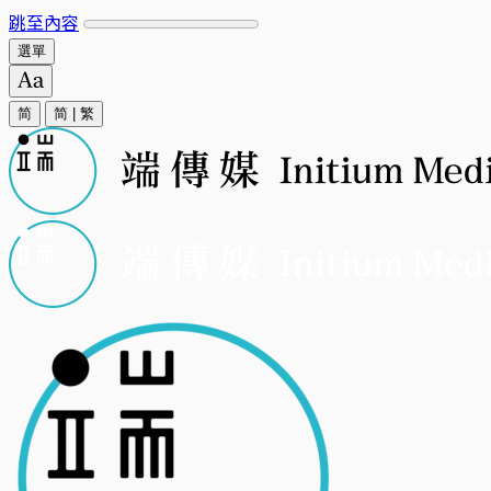
跳至內容
選單
简
简
|
繁