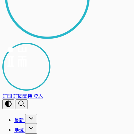
訂閱
訂閱支持
登入
最新
地域