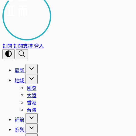
訂閱
訂閱支持
登入
最新
地域
國際
大陸
香港
台灣
評論
系列