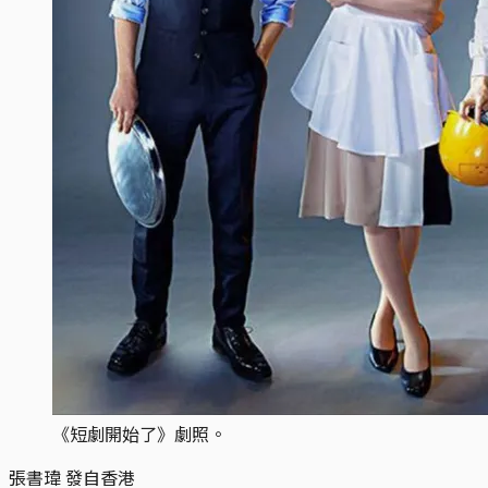
《短劇開始了》劇照。
張書瑋 發自香港