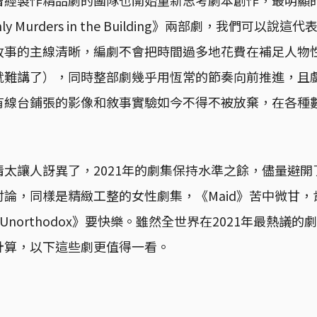
nly Murders in the Building》兩部劇，我們可以
故事的主線清晰，編劇不會把時間過多地花費在補足人物
就難講了），同時整部劇幾乎用恆常的節奏向前推進，且
有線台鋪張的影像和敘事實驗如今不得不被放棄，在各種
太讓人訝異了，2021年的劇集保持水準之餘，儘量避開了類似
論，同樣是精緻工整的女性劇集，《Maid》苦中微甘，肯定
》和《Unorthodox》要快樂。雖然全世界在2021年最熱
計算，以下這些劇更值得一看。