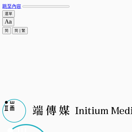
跳至內容
選單
简
简
|
繁