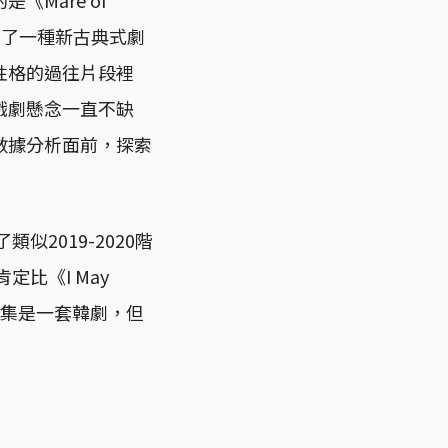
說這代表了一種新古典式劇
性格的過往片段裡
戲劇懸念一直不缺
數據分析面前，探索
2019-2020階
比《I May
議的劇集是一套韓劇，但