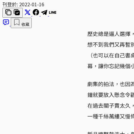
刊登於:
2022-01-16
收藏
歷史總是逼人選擇
想不到我們又再暫
（也可以在自己書
幕，讓你忘記幾個
劇集的拍法，也因
鐘就要放入懸念令
在過去關子賣太久
一種千絲萬縷又慢
新品牌聲勢浩大，曾