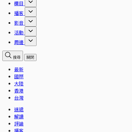
欄目
播客
影音
活動
周邊
搜尋
關閉
最新
國際
大陸
香港
台灣
速遞
解讀
評論
播客