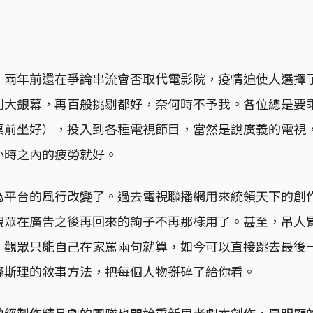
，兩年前還在爭論串流會否取代電影院，疫情迫使人選擇
別大銀幕，再百般挑剔都好，奈何時不予我。各位總是要
桌前坐好），投入到各種電視節目，當然是說廣義的電視
小時之內的疲勞就好。
為平台的風行改變了。過去電視聯播網用來統領天下的創
觀眾在廣告之後再回來的鉤子不再那樣用了。甚至，吊人
，觀眾只能自己在家罵兩句就算，如今可以直接跳去最後
條斯理的敘事方法，把每個人物掰碎了給你看。
經製作精品劇的團隊也開始重新思考劇本創作，最明顯的是《