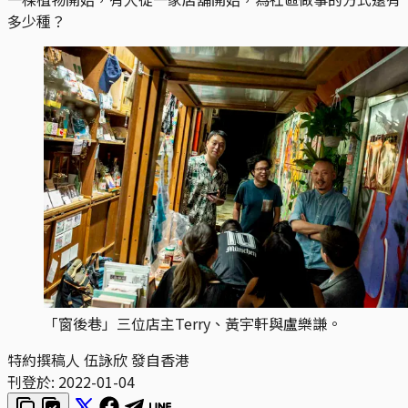
多少種？
「窗後巷」三位店主Terry、黃宇軒與盧樂謙。
特約撰稿人 伍詠欣 發自香港
刊登於:
2022-01-04