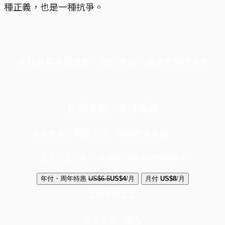
種正義，也是一種抗爭。
端11周年限定優惠，1周1美元，讓思考保持清爽
你的支持，不可或缺
成為會員，閱讀全文，領取專屬權益
選擇守護方案 + 華爾街日報或紐約時報
年付・周年特惠
US$6.5
US$4
/月
月付
US$8
/月
立即解鎖全文
已是會員？
登入