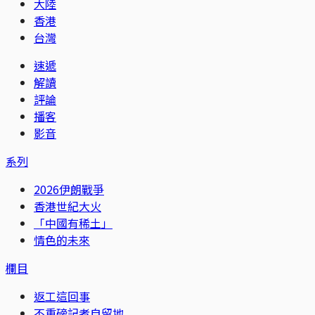
大陸
香港
台灣
速遞
解讀
評論
播客
影音
系列
2026伊朗戰爭
香港世紀大火
「中國有稀土」
情色的未來
欄目
返工這回事
不重磅記者自留地