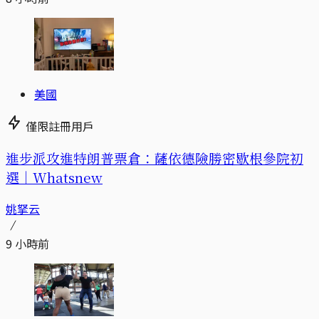
美國
僅限註冊用戶
進步派攻進特朗普票倉：薩依德險勝密歇根參院初
選｜Whatsnew
姚拏云
9 小時前