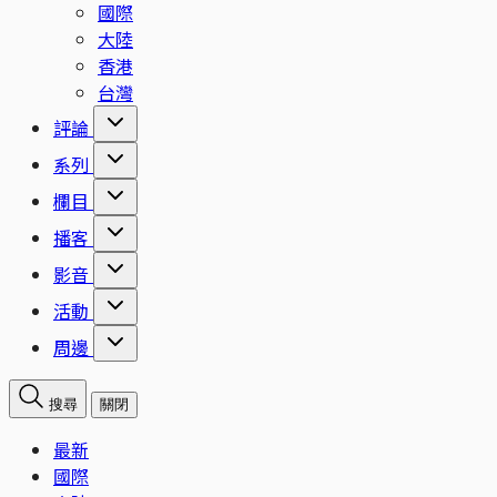
國際
大陸
香港
台灣
評論
系列
欄目
播客
影音
活動
周邊
搜尋
關閉
最新
國際