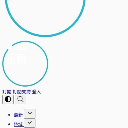
訂閱
訂閱支持
登入
最新
地域