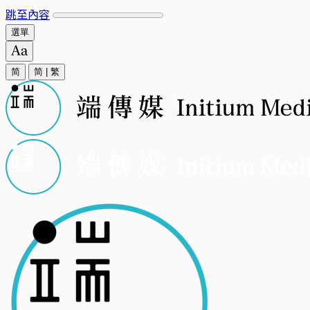
跳至內容
選單
简
简
|
繁