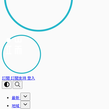
訂閱
訂閱支持
登入
最新
地域