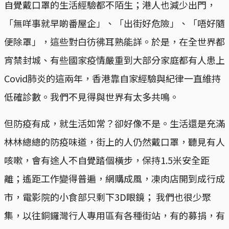
自覺戴口罩的生活經驗都不陌生；港人也減少出門，
「無咩事就早啲番屋企」、「出街好危險」、「唔好隨
便除罩」，這些對白彷彿耳熟能詳。於是，在全世界都
宵禁封城、有些國家疫情嚴重到大部分家庭都有人患上
Covid肺炎的這兩年，香港靠自家經驗與紀律一直維持
低確診數。我們不見得與世界有太多共鳴。
但防疫有成，就生活如常？卻好像不是。生活還是充滿
林林總總的防疫味道，街上的人仍然戴口罩，聽見有人
咳嗽，會有途人不自覺踏個橫步，保持1.5米安全距
離；遙距工作變得普遍，網購成風，凍肉店開到成行成
市，電影院的小食部只剩下3D眼鏡； 我們也很少聚
集，以往銅鑼灣行人專用區有各種街站，有的募捐，有