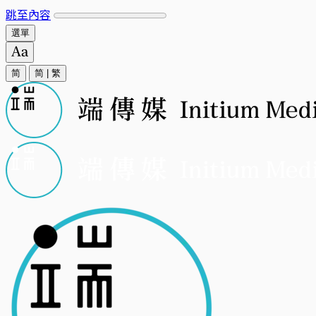
跳至內容
選單
简
简
|
繁