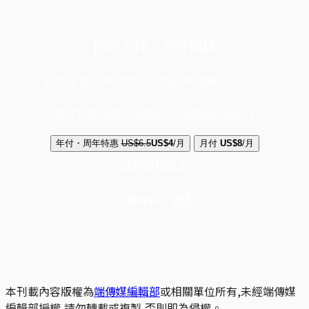
你的支持，不可或缺
成為會員，閱讀全文，領取專屬權益
選擇守護方案 + 華爾街日報或紐約時報
年付・周年特惠
US$6.5
US$4
/月
月付
US$8
/月
立即解鎖全文
已是會員？
登入
本刊載內容版權為
端傳媒編輯部
或相關單位所有,未經端傳媒
編輯部授權,請勿轉載或複製,否則即為侵權。