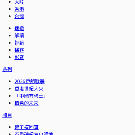
大陸
香港
台灣
速遞
解讀
評論
播客
影音
系列
2026伊朗戰爭
香港世紀大火
「中國有稀土」
情色的未來
欄目
返工這回事
不重磅記者自留地