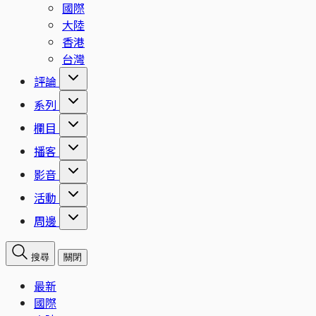
國際
大陸
香港
台灣
評論
系列
欄目
播客
影音
活動
周邊
搜尋
關閉
最新
國際