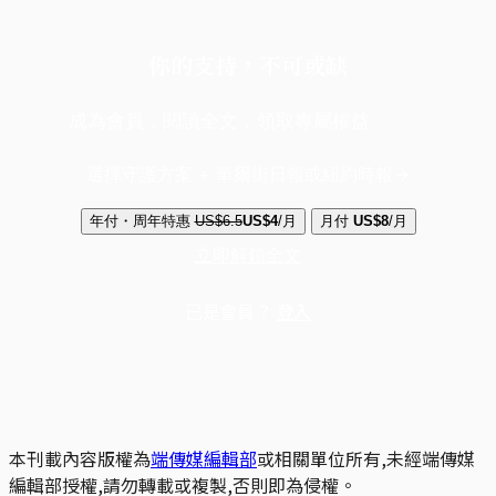
你的支持，不可或缺
成為會員，閱讀全文，領取專屬權益
選擇守護方案 + 華爾街日報或紐約時報
年付・周年特惠
US$6.5
US$4
/月
月付
US$8
/月
立即解鎖全文
已是會員？
登入
本刊載內容版權為
端傳媒編輯部
或相關單位所有,未經端傳媒
編輯部授權,請勿轉載或複製,否則即為侵權。