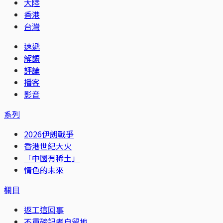
大陸
香港
台灣
速遞
解讀
評論
播客
影音
系列
2026伊朗戰爭
香港世紀大火
「中國有稀土」
情色的未來
欄目
返工這回事
不重磅記者自留地