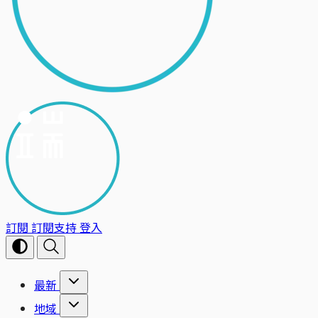
訂閱
訂閱支持
登入
最新
地域