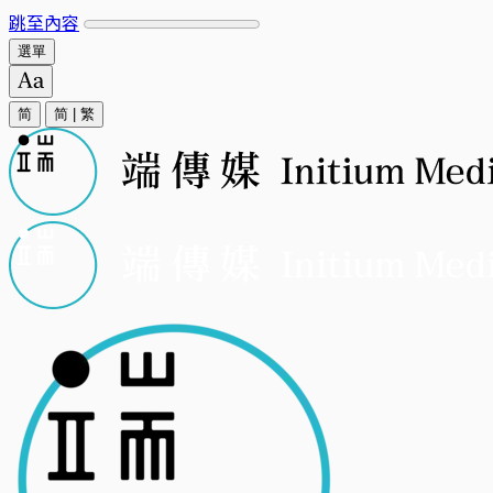
跳至內容
選單
简
简
|
繁