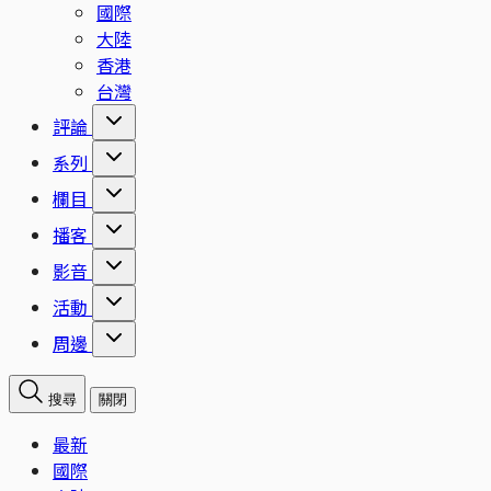
國際
大陸
香港
台灣
評論
系列
欄目
播客
影音
活動
周邊
搜尋
關閉
最新
國際