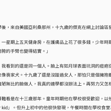
學後，來自美國亞利桑那州，十九歲的傑克在網上討論區
，一星期上五天健身房，在護膚品上花了很多錢，少年時
胯胯的手臂也變得結實。」
，我看到的還是同一個人。臉上有如月球表面坑洞的痘疤
來像喪家犬。十九歲了還是沒踫過女人，那怕只是個擁抱
醜陋無比的臉做人，我真的連學都沒辦法上。再努力又怎
得難看是在十三歲那年。童年時期他在學校很受歡迎，以
lar kid」。但升上初中的他很快發現，午餐時間在學校食