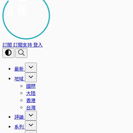
訂閱
訂閱支持
登入
最新
地域
國際
大陸
香港
台灣
評論
系列