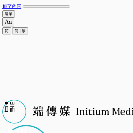
跳至內容
選單
简
简
|
繁