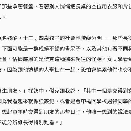
了那些拿著餐盤，看著別人悄悄把長桌的空位用衣服和背
人。
莫名殘酷，十三﹑四歲孩子的社會也階級分明－－那些長
，下面可能是一群成績不錯的書呆子，以及其他有著不同
社會，佔據底層的是傑克這種獨來獨往的怪胎。女同學看
友，因為跟他這樣的人牽扯在一起，恐怕會連累他們也交
男生朋友。」採訪中，傑克跟我說，「其中一個是交得到
因為我看起來就像強姦犯，或者是會帶槍回學校屠殺同學
」想起童年時交得到朋友的那些日子，他唯一想到的說法
不能分辨誰長得特別難看。」