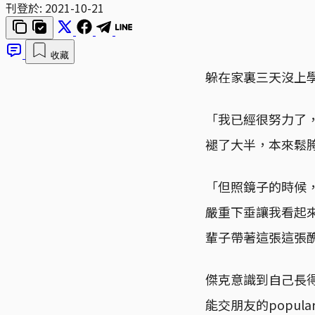
刊登於:
2021-10-21
收藏
躲在家裏三天沒上
「我已經很努力了
褪了大半，本來鬆
「但照鏡子的時候
嚴重下垂讓我看起
輩子帶著這張這張
傑克意識到自己長
能交朋友的popu