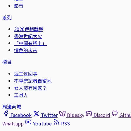
影音
系列
2026伊朗戰爭
香港世紀大火
「中國有稀土」
情色的未來
欄目
返工这回事
不重磅記者自留地
女人沒有國家？
工具人
周邊商城
Facebook
Twitter
Bluesky
Discord
Gith
Whatsapp
Youtube
RSS