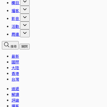
欄目
播客
影音
活動
周邊
搜尋
關閉
最新
國際
大陸
香港
台灣
速遞
解讀
評論
播客