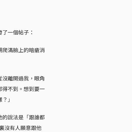
發了一個帖子：
期爬滿臉上的暗瘡消
從沒離開過我，眼角
都得不到。想到要一
樣？」
他的說法是「跟誰都
堂裏沒有人願意跟他