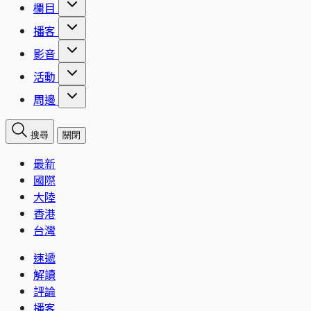
欄目
播客
影音
活動
周邊
搜尋
關閉
最新
國際
大陸
香港
台灣
速遞
解讀
評論
播客