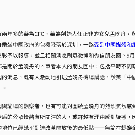
留兩年多的華為CFO、華為創始人任正非的女兒孟晚舟，
舟乘坐中國政府的包機降落於深圳，一路
受到中國媒體和
重彩予以報導，並且相關消息刷爆微博和微信朋友圈。9月
部是關於孟晚舟的。筆者本人的朋友圈中，包括平時不問
國的消息，既有人激動地引述孟晚舟機場講話，讚美「中
」。
國輿論場的觀察者，也有可能對圍繞孟晚舟的熱烈氣氛感
矛盾的公眾情緒有所關注的人，或許越有理由感到疑惑，
的地位已經幾乎到達改革開放後的最低點——無論在螞蟻