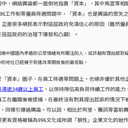
理中，網絡輿論都一面倒地指責「資本」，其中馬雲等相
996工作制等僱員待遇問題中，「資本」也是輿論的眾矢
，正是很多網民表示對這屆政府充滿信心的原因（雖然僱
在這屆政府的治理下爆發和凸顯）。
圍繞中國國內矛盾的公眾情緒有所關注的人，或許越有理由感到
中的地位已經幾乎到達改革開放後的最低點。
「資本」圈子，在員工待遇等問題上，也絕非優於其他企
清退34歲以上員工
，以保持隊伍高負荷持續工作的能力。
員工在離職後被逮捕，在最終沒有對其提出起訴的情況下被
，同樣引爆過輿論。可以說，相比於阿里、騰訊等當前
更有資格被稱為996文化或所謂「狼性」企業文化的始作俑