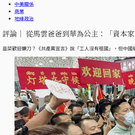
中美關係
商業
地緣政治
評論｜
從馬雲爸爸到華為公主：「資本家
韭菜歡迎鐮刀？《共產黨宣言》說「工人沒有祖國」，但中國