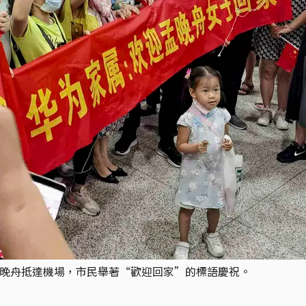
官孟晚舟抵達機場，市民舉著“歡迎回家”的標語慶祝。