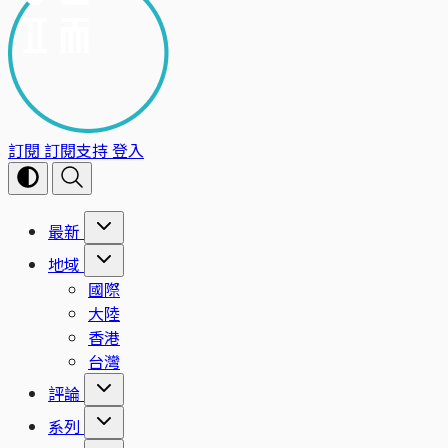
訂閱
訂閱支持
登入
最新
地域
國際
大陸
香港
台灣
評論
系列