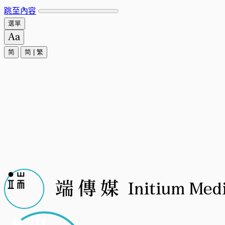
跳至內容
選單
简
简
|
繁