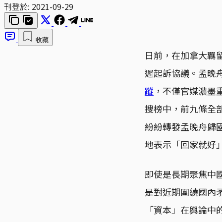
刊登於:
2021-09-29
收藏
日前，在加拿大羈
遲起訴協議。孟晚
蹤
，不僅官媒濃墨
搜榜中，前九條全
紛紛轉發孟晚舟歸
地表示「回家就好
即使是長期聚焦中
是對近期圍繞國內
「資本」在輿論中