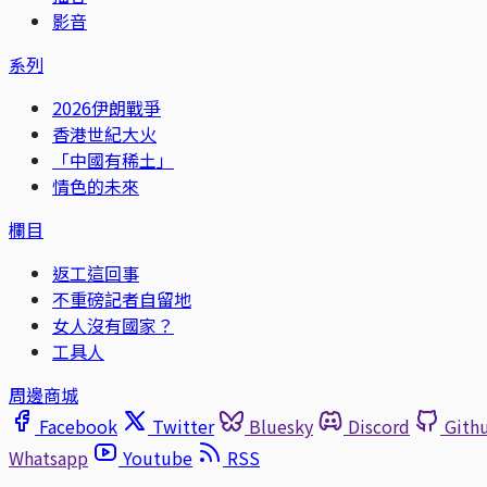
影音
系列
2026伊朗戰爭
香港世紀大火
「中國有稀土」
情色的未來
欄目
返工這回事
不重磅記者自留地
女人沒有國家？
工具人
周邊商城
Facebook
Twitter
Bluesky
Discord
Gith
Whatsapp
Youtube
RSS