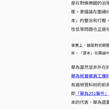
是在對娛樂圈的治
衝。更遑論在圍繞
本」的整治和打壓
性低等問題也正是
事實上，越是對近期
來，「資本」在輿論
華為當然並非外在於
華為就曾被員工爆料
有過勞資糾紛的前
即
「華為251事件」
本的代表，華為還要