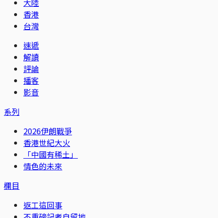
大陸
香港
台灣
速遞
解讀
評論
播客
影音
系列
2026伊朗戰爭
香港世紀大火
「中國有稀土」
情色的未來
欄目
返工這回事
不重磅記者自留地