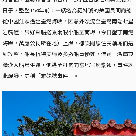
日子，整整154年前，一艘名為羅妹號的美國民間商船
從中國汕頭途經臺灣海峽，因意外漂流至臺灣南端七星
岩觸礁，只好棄船搭乘兩艘小船至南岬（今日墾丁南灣
海岸，萬應公祠所在地）上岸，卻誤闖原住民領域而遭
到攻擊，船長杭特夫婦及多數船員慘死，僅剩一名廣東
籍漢人船員生還，他逃至打狗向當地官府稟報，事件就
此爆發，史稱「羅妹號事件」。