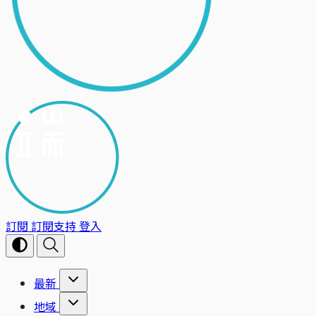
訂閱
訂閱支持
登入
最新
地域