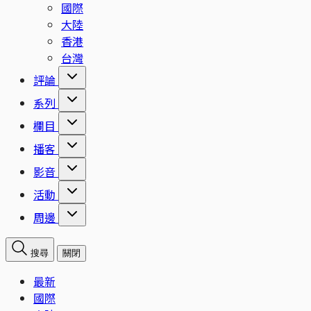
國際
大陸
香港
台灣
評論
系列
欄目
播客
影音
活動
周邊
搜尋
關閉
最新
國際