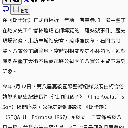
收藏
在《斯卡羅》正式首播近一年前，有幸參加一場由墾丁
在地文史工作者林瓊瑤老師導覽的「羅妹號事件」歷史
現場踏察，走訪車城福安宮、琉球藩民墓、石門古戰
場、八寶公主廟等地，當時對相關歷史不甚熟悉，卻對
隱身在墾丁大街不遠處萬應公祠內的八寶公主留下深刻
印象。
今年3月12日，第八屆嘉義國際藝術紀錄影展由柯合倍
執導的歷史紀錄長片《社頂的孩子》（The Koalut’s
Son）揭開序幕，公視史詩旗艦戲劇《斯卡羅》
（SEQALU：Formosa 1867）亦於同一日宣佈將於八
月首播，並發布首支預告片。3月12日是個別具意義的