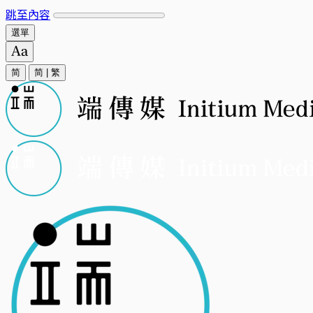
跳至內容
選單
简
简
|
繁