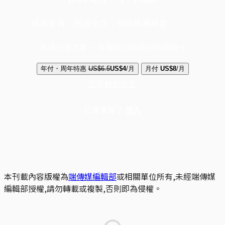
成為會員，閱讀全文，領取專屬權益
選擇守護方案 + 華爾街日報或紐約時報
年付・周年特惠
US$6.5
US$4
/月
月付
US$8
/月
立即解鎖全文
已是會員？
登入
本刊載內容版權為
端傳媒編輯部
或相關單位所有,未經端傳媒
編輯部授權,請勿轉載或複製,否則即為侵權。