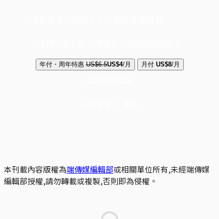
成為會員，閱讀全文，領取專屬權益
選擇守護方案 + 華爾街日報或紐約時報
年付・周年特惠
US$6.5
US$4
/月
月付
US$8
/月
立即解鎖全文
已是會員？
登入
本刊載內容版權為
端傳媒編輯部
或相關單位所有,未經端傳媒
編輯部授權,請勿轉載或複製,否則即為侵權。