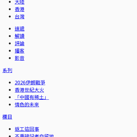
大陸
香港
台灣
速遞
解讀
評論
播客
影音
系列
2026伊朗戰爭
香港世紀大火
「中國有稀土」
情色的未來
欄目
返工這回事
不重磅記者自留地