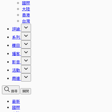
國際
大陸
香港
台灣
評論
系列
欄目
播客
影音
活動
周邊
搜尋
關閉
最新
國際