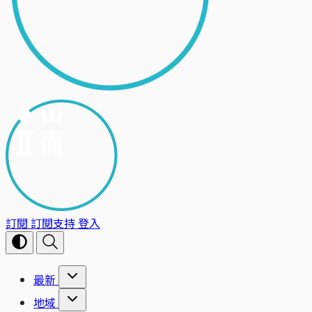
訂閱
訂閱支持
登入
最新
地域