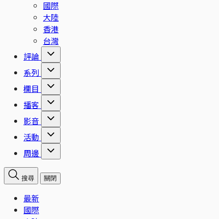
國際
大陸
香港
台灣
評論
系列
欄目
播客
影音
活動
周邊
搜尋
關閉
最新
國際