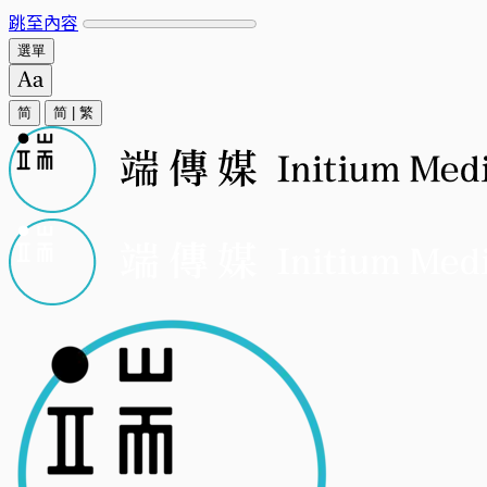
跳至內容
選單
简
简
|
繁