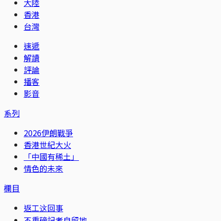
大陸
香港
台灣
速遞
解讀
評論
播客
影音
系列
2026伊朗戰爭
香港世紀大火
「中國有稀土」
情色的未來
欄目
返工这回事
不重磅記者自留地