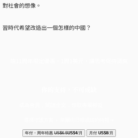
對社會的想像。
習時代希望改造出一個怎樣的中國？
端11周年限定優惠，1周1美元，讓思考保持清爽
你的支持，不可或缺
成為會員，閱讀全文，領取專屬權益
選擇守護方案 + 華爾街日報或紐約時報
年付・周年特惠
US$6.5
US$4
/月
月付
US$8
/月