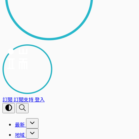
訂閱
訂閱支持
登入
最新
地域