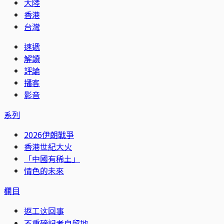
大陸
香港
台灣
速遞
解讀
評論
播客
影音
系列
2026伊朗戰爭
香港世紀大火
「中國有稀土」
情色的未來
欄目
返工这回事
不重磅記者自留地