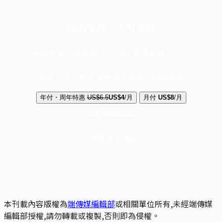
你的支持，不可或缺
成為會員，閱讀全文，領取專屬權益
選擇守護方案 + 華爾街日報或紐約時報
年付・周年特惠
US$6.5
US$4
/月
月付
US$8
/月
立即解鎖全文
已是會員？
登入
本刊載內容版權為
端傳媒編輯部
或相關單位所有,未經端傳媒
編輯部授權,請勿轉載或複製,否則即為侵權。