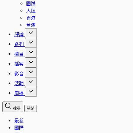
國際
大陸
香港
台灣
評論
系列
欄目
播客
影音
活動
周邊
搜尋
關閉
最新
國際