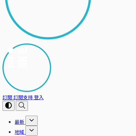
訂閱
訂閱支持
登入
最新
地域