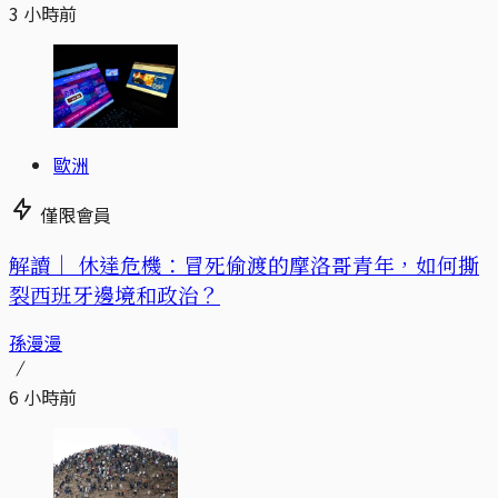
3 小時前
歐洲
僅限會員
解讀｜
休達危機：冒死偷渡的摩洛哥青年，如何撕
裂西班牙邊境和政治？
孫漫漫
6 小時前