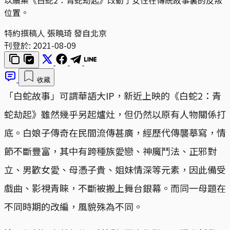
位置。
特約撰稿人 張曉琦 發自北京
刊登於:
2021-08-09
收藏
「白蛇故事」可謂華語大IP，新近上映的《白蛇2：青
蛇劫起》雖然幾乎另起爐灶，但仍然以原有人物關係打
底。白娘子傳奇在民間流傳甚廣，經歷代傳襲摹寫，情
節不斷豐富，其中有跨種族愛戀、神魔鬥法、正邪對
立、男歡女愛、母憑子貴、姐妹情深等元素，因此備受
戲曲、影視青睞，不斷被搬上舞台銀幕。而同一母題在
不同時期的改編，風貌殊為不同。