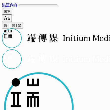
跳至內容
選單
简
简
|
繁