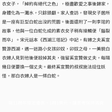
衣女子，「綽約有絕代之色」，極盡歡愛之事後歸家，
身體化為一灘水，只餘頭顱。家人查訪，發現女子居所
是一座有巨型白蛇出沒的荒園。後面還附了一則李琯的
故事，他與一位白蛇化成的素衣女子稍有接觸便「腦裂
而卒」。宋元話本《西湖三塔記》中記，有婦之夫奚宣
贊游西湖，遇一迷路小女孩卯奴，卯奴之母，一美貌白
衣婦人見到他後便殺掉其夫，強留奚宣贊做丈夫，每隔
幾日便要換一個丈夫。最終奚宣贊的叔叔施法捉住妖
怪，那白衣婦人是一條白蛇。
端11周年限定優惠，1周1美元，讓思考保持清爽