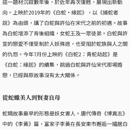
這一題材沉寂數年後，於近年再次復甦，展現出新動
向。上映於2019年的《白蛇·緣起》，以《捕蛇者
說》為由頭，講了白蛇與許仙在宋代之前的初遇。故事
為白蛇增添了背後組織，女蛇王及一眾徒弟。白蛇與許
宣的戀愛不僅受制於人妖殊途，也受阻於蛇族與人之間
的仇怨。今年7月份上映的《白蛇2：青蛇劫起》是
《白蛇：緣起》的續集，跳過白蛇與許仙宋代那場婚
戀，已經與原故事沒有太大關係。
從蛇蠍美人到賢妻良母
蛇精故事最早的形態是妖女害人。唐代傳奇《博異志》
中的《李黃》篇，富家子李黃在長安東市邂逅一孀居白