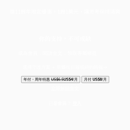
端11周年限定優惠，1周1美元，讓思考保持清爽
你的支持，不可或缺
成為會員，閱讀全文，領取專屬權益
選擇守護方案 + 華爾街日報或紐約時報
年付・周年特惠
US$6.5
US$4
/月
月付
US$8
/月
立即解鎖全文
已是會員？
登入