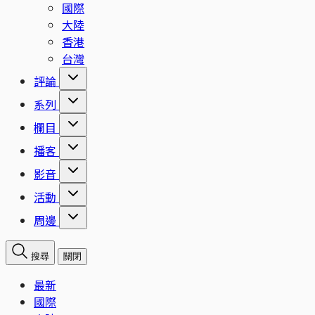
國際
大陸
香港
台灣
評論
系列
欄目
播客
影音
活動
周邊
搜尋
關閉
最新
國際