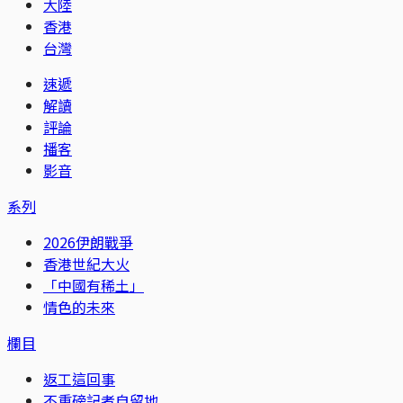
大陸
香港
台灣
速遞
解讀
評論
播客
影音
系列
2026伊朗戰爭
香港世紀大火
「中國有稀土」
情色的未來
欄目
返工這回事
不重磅記者自留地