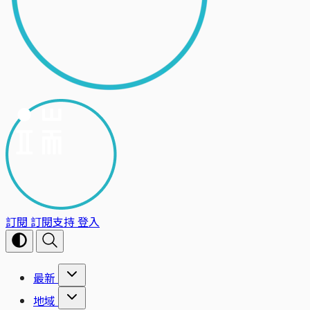
訂閱
訂閱支持
登入
最新
地域