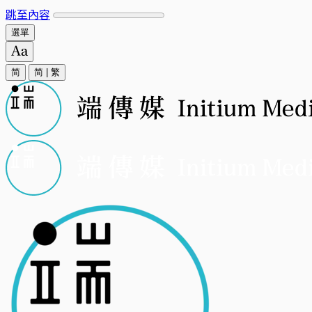
跳至內容
選單
简
简
|
繁