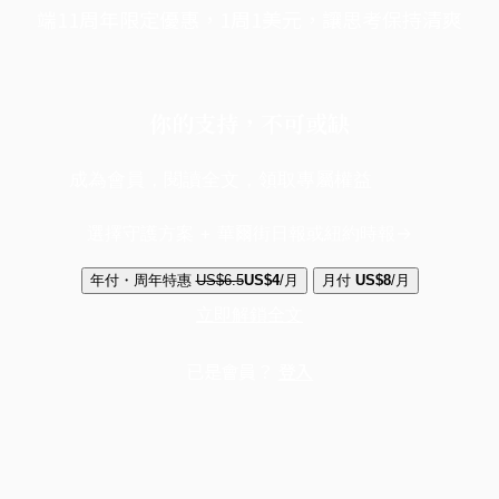
端11周年限定優惠，1周1美元，讓思考保持清爽
你的支持，不可或缺
成為會員，閱讀全文，領取專屬權益
選擇守護方案 + 華爾街日報或紐約時報
年付・周年特惠
US$6.5
US$4
/月
月付
US$8
/月
立即解鎖全文
已是會員？
登入