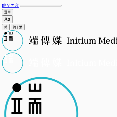
跳至內容
選單
简
简
|
繁