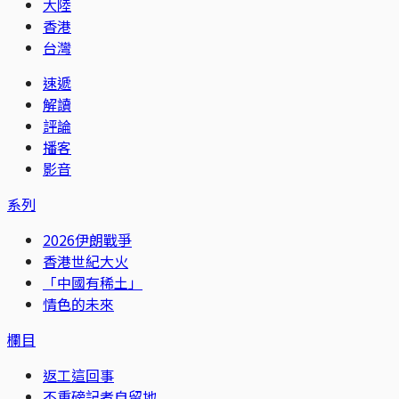
大陸
香港
台灣
速遞
解讀
評論
播客
影音
系列
2026伊朗戰爭
香港世紀大火
「中國有稀土」
情色的未來
欄目
返工這回事
不重磅記者自留地