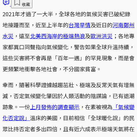
收藏
2021年才過了一大半，全球各地的氣候災害已破紀錄
地接踵而至，近至上半年的
台灣旱情
及近日的
河南鄭州
水災
，遠至
北美西海岸的極端熱浪
及
歐洲洪災
；各地專
家都異口同聲指向氣候變化，警告如果全球升溫持續，
這些災害將不會再是「百年一遇」的罕見現象，而是會
更頻繁地衝擊各地社會，不分國家貧富。
幸而，隨著科學證據越趨茁壯、極端及反常天氣有增無
減，否定氣候變化肇因於人類活動的陰謀論，已有退潮
跡象。一份
上月發佈的調查顯示
，在素被視為
「氣候變
化否定說」
溫床的美國，目前相信「全球暖化說」的民
眾比持否定者多出四倍，且有近六成表示極端天氣將在