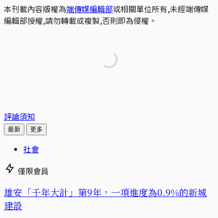
本刊載內容版權為
端傳媒編輯部
或相關單位所有,未經端傳媒
編輯部授權,請勿轉載或複製,否則即為侵權。
評論須知
最新
更多
社會
僅限會員
​​雄安「千年大計」第9年，一項進度為0.9%的新城
建設