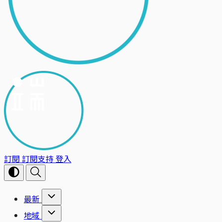
訂閱
訂閱支持
登入
最新
地域