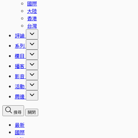
國際
大陸
香港
台灣
評論
系列
欄目
播客
影音
活動
周邊
搜尋
關閉
最新
國際