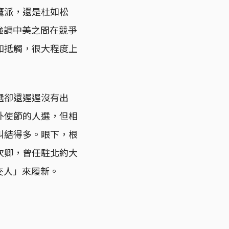
鷹派，還是杜如松
都是強調中美之間在競爭
和抵觸，很大程度上
選卻還遲遲沒有出
外使節的人選，但相
糾結得多。眼下，根
次卿，曾任駐北約大
外交人」來履新。