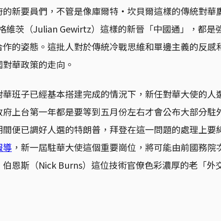
府的新要員們，不管是像庫爾特·坎貝爾這樣的傳統對華
 ）、格維茨（Julian Gewirtz）這樣的新晉「中國通」，
合作的姿態。這批人對於傳統冷戰思維和單邊主義的反感
國對華政策的走向。
對華班子已經基本搭建完成的情況下，新任對華大使的人
政府上台第一年都是要等到五月份左右才會公布大部分駐
期間便已調好人選的特朗普，拜登在這一問題的處理上要
報導
，新一屆駐華大使這個重要崗位，將可能由前國務院
伯恩斯（Nick Burns）這位技術官僚色彩濃厚的老「