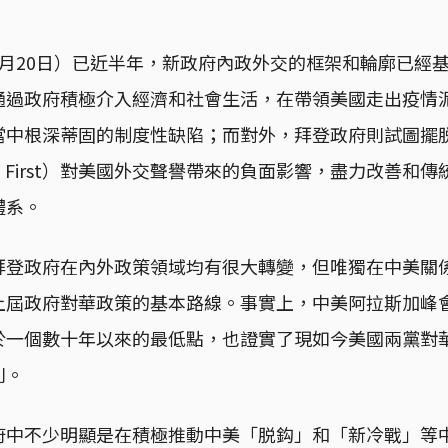
1月20日）已近半年，新政府內政外交的框架和輪廓已經
通過政府積極介入經濟和社會生活，在帶領美國走出疫情
當中根深蒂固的制度性缺陷；而對外，拜登政府則試圖擺
ca First）對美國外交聲譽帶來的負面影響，盡力改善和
體系。
拜登政府在內外政策領域均有很大轉變，但唯獨在中美關
上屆政府對華政策的基本路線。事實上，中美阿拉斯加峰
於一個數十年以來的最低點，也證實了現如今美國兩黨對
別。
府中不少明顯是在積極推動中美「脱鈎」和「新冷戰」等