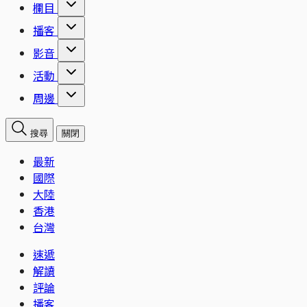
欄目
播客
影音
活動
周邊
搜尋
關閉
最新
國際
大陸
香港
台灣
速遞
解讀
評論
播客