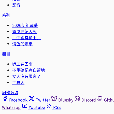
影音
系列
2026伊朗戰爭
香港世紀大火
「中國有稀土」
情色的未來
欄目
返工這回事
不重磅記者自留地
女人沒有國家？
工具人
周邊商城
Facebook
Twitter
Bluesky
Discord
Gith
Whatsapp
Youtube
RSS