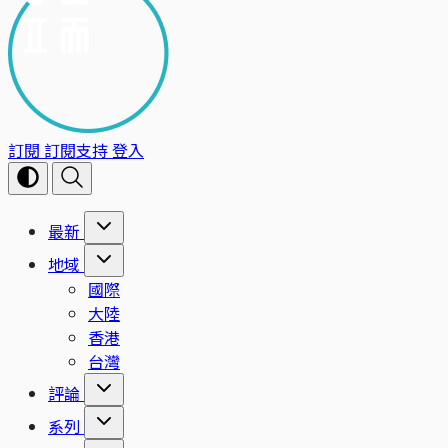
訂閱
訂閱支持
登入
最新
地域
國際
大陸
香港
台灣
評論
系列