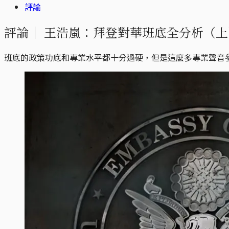
評論
評論｜
王浩嵐：拜登對華班底全分析（上
班底的政策功底和專業水平都十分過硬，但是這麼多專業聲音