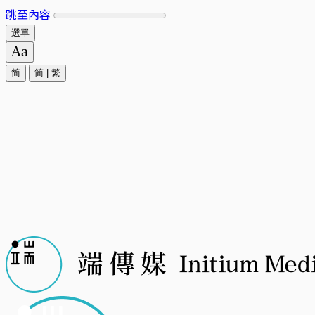
跳至內容
選單
简
简
|
繁