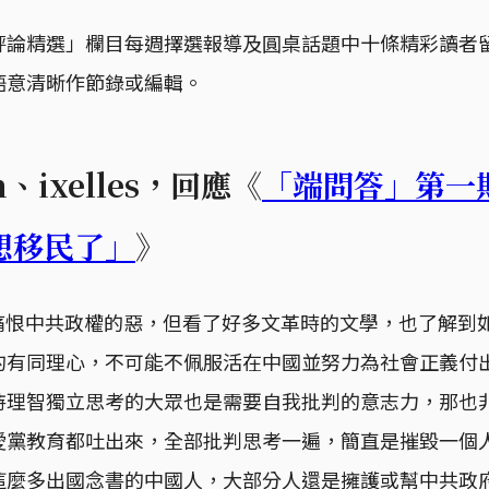
評論精選」欄目每週擇選報導及圓桌話題中十條精彩讀者
語意清晰作節錄或編輯。
an、ixelles，回應《
「端問答」第一
想移民了」
》
痛恨中共政權的惡，但看了好多文革時的文學，也了解到
的有同理心，不可能不佩服活在中國並努力為社會正義付
持理智獨立思考的大眾也是需要自我批判的意志力，那也
愛黨教育都吐出來，全部批判思考一遍，簡直是摧毀一個
這麼多出國念書的中國人，大部分人還是擁護或幫中共政