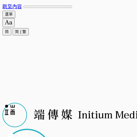
跳至內容
選單
简
简
|
繁