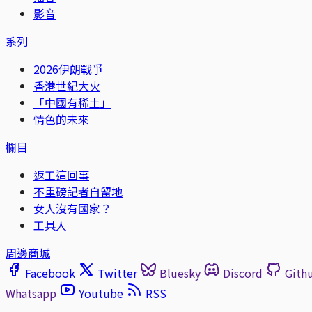
影音
系列
2026伊朗戰爭
香港世紀大火
「中國有稀土」
情色的未來
欄目
返工這回事
不重磅記者自留地
女人沒有國家？
工具人
周邊商城
Facebook
Twitter
Bluesky
Discord
Gith
Whatsapp
Youtube
RSS