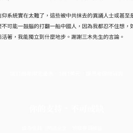
信仰系統實在太難了，這些被中共抹去的異議人士或甚至
麼不可能一鼓腦的打翻一船中國人，因為我都忍不住想，
態活著，我能獨立到什麼地步。謝謝三木先生的言論。
端11周年限定優惠，1周1美元，讓思考保持清爽
你的支持，不可或缺
成為會員，閱讀全文，領取專屬權益