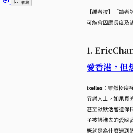
收藏
【編者按】「讀者
可能會因應長度及
1. EricCh
愛香港，但
ixelles
：雖然極度
異議人士。如果真
甚至默默活著還保
子被餵進去的愛國
概就是為什麼遇到