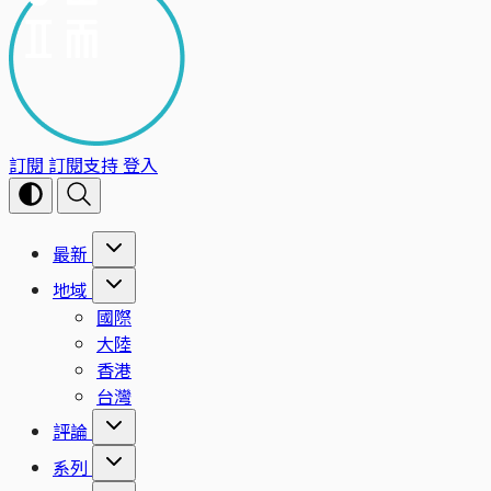
訂閱
訂閱支持
登入
最新
地域
國際
大陸
香港
台灣
評論
系列