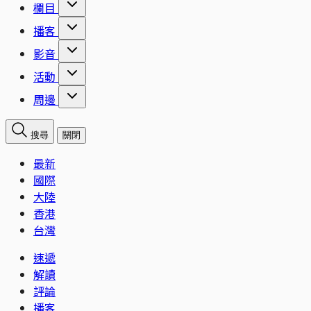
欄目
播客
影音
活動
周邊
搜尋
關閉
最新
國際
大陸
香港
台灣
速遞
解讀
評論
播客