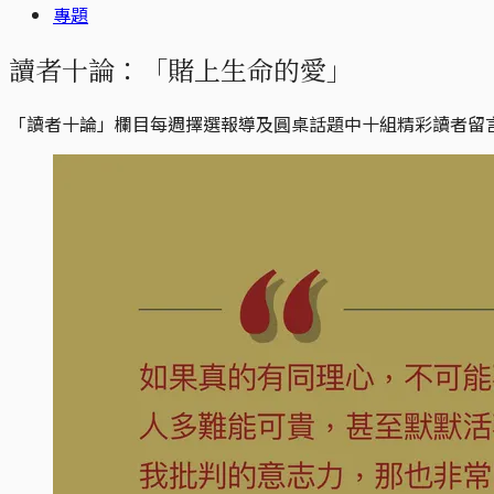
專題
讀者十論：「賭上生命的愛」
「讀者十論」欄目每週擇選報導及圓桌話題中十組精彩讀者留