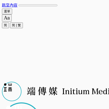
跳至內容
選單
简
简
|
繁