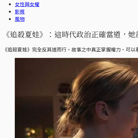
女性與女權
影視
風物
《追殺夏娃》：這時代政治正確當道，她
《追殺夏娃》完全反其道而行，故事之中真正掌握權力、可以