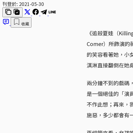
刊登於:
2021-05-30
收藏
《追殺夏娃（Kill
Comer）所飾演
的笑容看著她，小
淇淋直接翻倒在她
兩分鐘不到的戲碼
是一個絕佳的「演
不作此想；再來，我
施惡，多少都會有
再細節來看，女孩