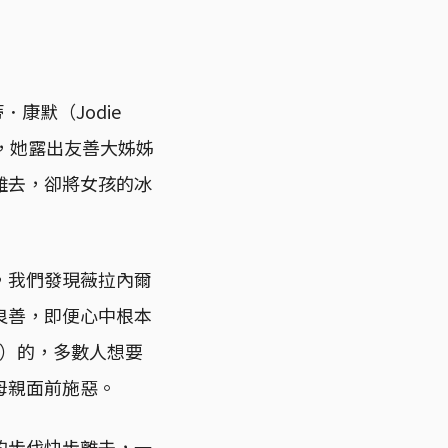
．康默（Jodie
，她露出友善大姊姊
離去，卻將女孩的冰
，我們發現薇拉內爾
良善，即便心中根本
t）的，多數人想要
母親面前施惡。
的步伐快步離去，一