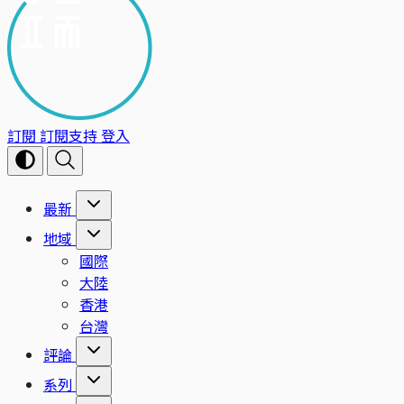
訂閱
訂閱支持
登入
最新
地域
國際
大陸
香港
台灣
評論
系列