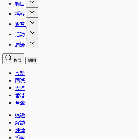
欄目
播客
影音
活動
周邊
搜尋
關閉
最新
國際
大陸
香港
台灣
速遞
解讀
評論
播客