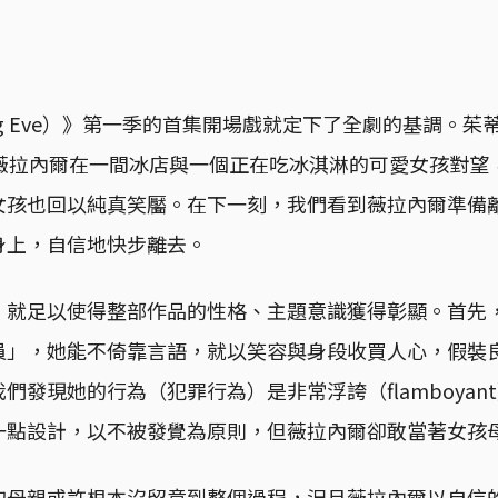
ing Eve）》第一季的首集開場戲就定下了全劇的基調。茱蒂
的薇拉內爾在一間冰店與一個正在吃冰淇淋的可愛女孩對望
女孩也回以純真笑靨。在下一刻，我們看到薇拉內爾準備
身上，自信地快步離去。
，就足以使得整部作品的性格、主題意識獲得彰顯。首先
員」，她能不倚靠言語，就以笑容與身段收買人心，假裝
們發現她的行為（犯罪行為）是非常浮誇（flamboyan
一點設計，以不被發覺為原則，但薇拉內爾卻敢當著女孩
的母親或許根本沒留意到整個過程，況且薇拉內爾以自信