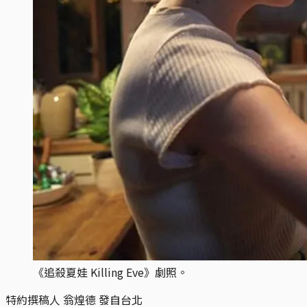
《追殺夏娃 Killing Eve》劇照。
特約撰稿人 翁煌德 發自台北