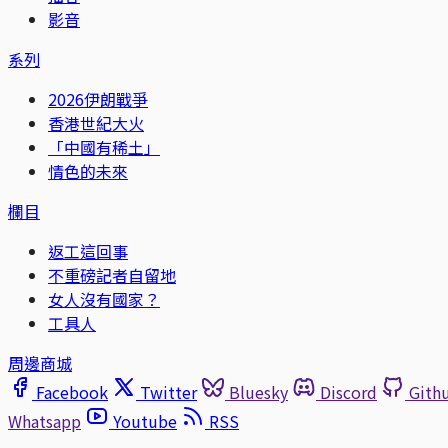
影音
系列
2026伊朗戰爭
香港世紀大火
「中國有稀土」
情色的未來
欄目
返工這回事
不重磅記者自留地
女人沒有國家？
工具人
周邊商城
Facebook
Twitter
Bluesky
Discord
Gith
Whatsapp
Youtube
RSS