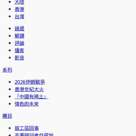
大陸
香港
台灣
速遞
解讀
評論
播客
影音
系列
2026伊朗戰爭
香港世紀大火
「中國有稀土」
情色的未來
欄目
返工這回事
不重磅記者自留地