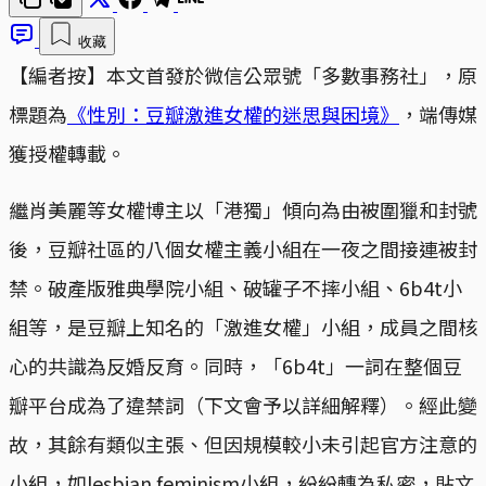
收藏
【編者按】本文首發於微信公眾號「多數事務社」，原
標題為
《性別：豆瓣激進女權的迷思與困境》
，端傳媒
獲授權轉載。
繼肖美麗等女權博主以「港獨」傾向為由被圍獵和封號
後，豆瓣社區的八個女權主義小組在一夜之間接連被封
禁。破產版雅典學院小組、破罐子不摔小組、6b4t小
組等，是豆瓣上知名的「激進女權」小組，成員之間核
心的共識為反婚反育。同時，「6b4t」一詞在整個豆
瓣平台成為了違禁詞（下文會予以詳細解釋）。經此變
故，其餘有類似主張、但因規模較小未引起官方注意的
小組，如lesbian feminism小組，紛紛轉為私密，貼文