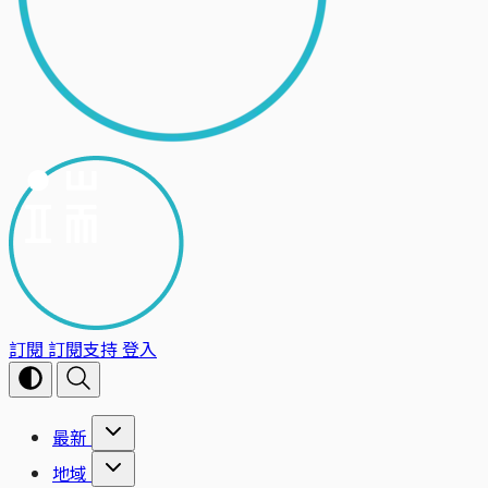
訂閱
訂閱支持
登入
最新
地域