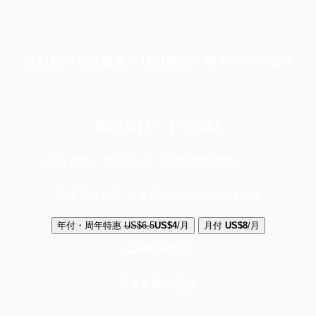
端11周年限定優惠，1周1美元，讓思考保持清爽
你的支持，不可或缺
成為會員，閱讀全文，領取專屬權益
選擇守護方案 + 華爾街日報或紐約時報
年付・周年特惠
US$6.5
US$4
/月
月付
US$8
/月
立即解鎖全文
已是會員？
登入