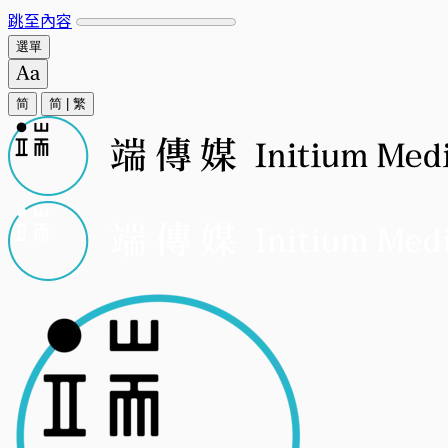
跳至內容
選單
简
简
|
繁