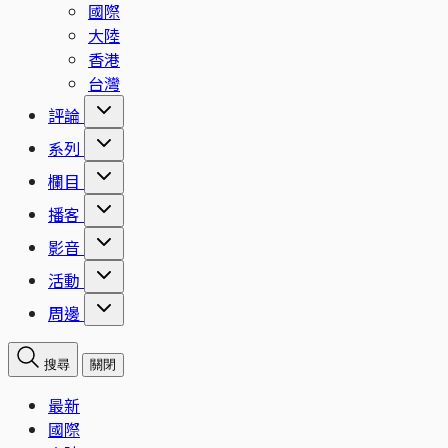
國際
大陸
香港
台灣
評論
系列
欄目
播客
影音
活動
周邊
搜尋
關閉
最新
國際