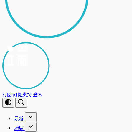
訂閱
訂閱支持
登入
最新
地域