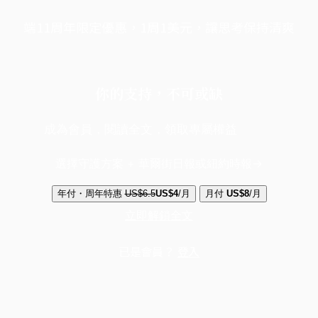
端11周年限定優惠，1周1美元，讓思考保持清爽
你的支持，不可或缺
成為會員，閱讀全文，領取專屬權益
選擇守護方案 + 華爾街日報或紐約時報
年付・周年特惠
US$6.5
US$4
/月
月付
US$8
/月
立即解鎖全文
已是會員？
登入