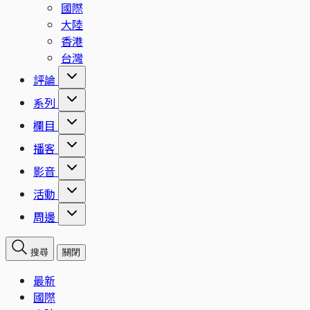
國際
大陸
香港
台灣
評論
系列
欄目
播客
影音
活動
周邊
搜尋
關閉
最新
國際