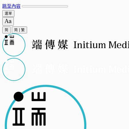
跳至內容
選單
简
简
|
繁