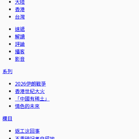
大陸
香港
台灣
速遞
解讀
評論
播客
影音
系列
2026伊朗戰爭
香港世紀大火
「中國有稀土」
情色的未來
欄目
返工这回事
不重磅記者自留地