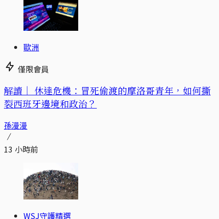
歐洲
僅限會員
解讀｜
休達危機：冒死偷渡的摩洛哥青年，如何撕
裂西班牙邊境和政治？
孫漫漫
13 小時前
WSJ守護精選