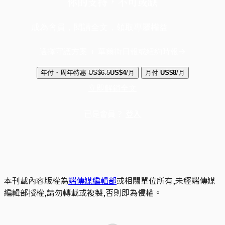
你的支持，不可或缺
成為會員，閱讀全文，領取專屬權益
選擇守護方案 + 華爾街日報或紐約時報
年付・周年特惠
US$6.5
US$4
/月
月付
US$8
/月
立即解鎖全文
已是會員？
登入
本刊載內容版權為
端傳媒編輯部
或相關單位所有,未經端傳媒
編輯部授權,請勿轉載或複製,否則即為侵權。