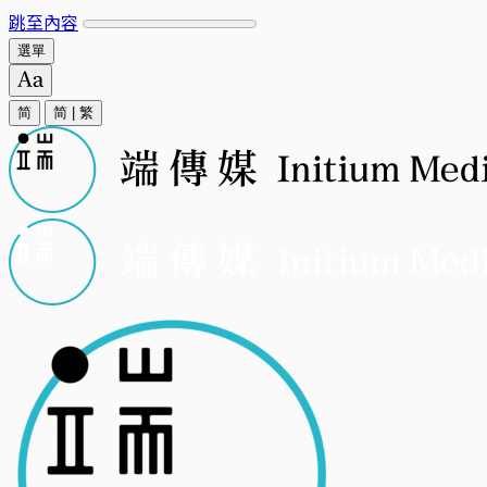
跳至內容
選單
简
简
|
繁