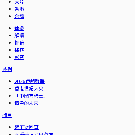
大陸
香港
台灣
速遞
解讀
評論
播客
影音
系列
2026伊朗戰爭
香港世紀大火
「中國有稀土」
情色的未來
欄目
返工这回事
不重磅記者自留地