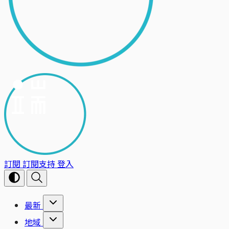
訂閱
訂閱支持
登入
最新
地域