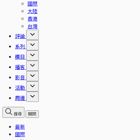
國際
大陸
香港
台灣
評論
系列
欄目
播客
影音
活動
周邊
搜尋
關閉
最新
國際