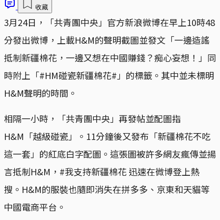
收藏
3月24日，「共青團中央」官方新浪微博在早上10時48
分發出微博，上載H&M的聲明截圖並發文「一邊造謠
抵制新疆棉花，一邊又想在中國賺錢？痴心妄想！」同
時附上「#HM碰瓷新疆棉花#」的標籤。其中並未標明
H&M聲明的時間。
相隔一小時，「共青團中央」再發帖並配圖指
H&M「越級碰瓷」。11分鐘後又發布「新疆棉花不吃
這一套」的紅底白字配圖。這張圖被許多網友瘋傳並揚
言抵制H&M，#我支持新疆棉花 迅速在微博登上熱
搜。H&M的服裝也隨即消失在拼多多、京東和天貓等
中國電商平台。