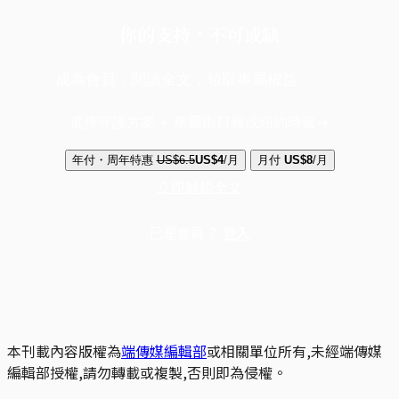
你的支持，不可或缺
成為會員，閱讀全文，領取專屬權益
選擇守護方案 + 華爾街日報或紐約時報
年付・周年特惠
US$6.5
US$4
/月
月付
US$8
/月
立即解鎖全文
已是會員？
登入
本刊載內容版權為
端傳媒編輯部
或相關單位所有,未經端傳媒
編輯部授權,請勿轉載或複製,否則即為侵權。