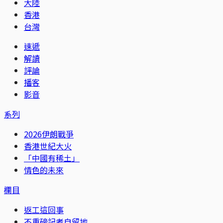
大陸
香港
台灣
速遞
解讀
評論
播客
影音
系列
2026伊朗戰爭
香港世紀大火
「中國有稀土」
情色的未來
欄目
返工這回事
不重磅記者自留地