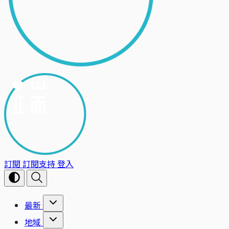
訂閱
訂閱支持
登入
最新
地域