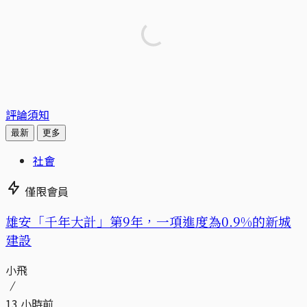
評論須知
最新
更多
社會
僅限會員
​​雄安「千年大計」第9年，一項進度為0.9%的新城
建設
小飛
13 小時前