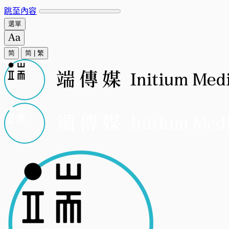
跳至內容
選單
简
简
|
繁