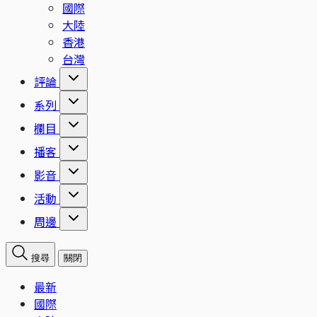
國際
大陸
香港
台灣
評論
系列
欄目
播客
影音
活動
周邊
搜尋
關閉
最新
國際