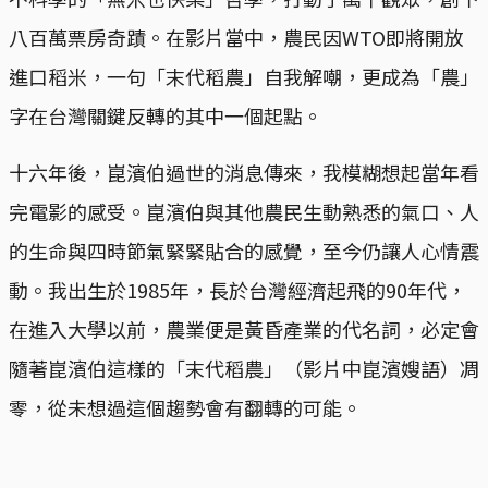
八百萬票房奇蹟。在影片當中，農民因WTO即將開放
進口稻米，一句「末代稻農」自我解嘲，更成為「農」
字在台灣關鍵反轉的其中一個起點。
十六年後，崑濱伯過世的消息傳來，我模糊想起當年看
完電影的感受。崑濱伯與其他農民生動熟悉的氣口、人
的生命與四時節氣緊緊貼合的感覺，至今仍讓人心情震
動。我出生於1985年，長於台灣經濟起飛的90年代，
在進入大學以前，農業便是黃昏產業的代名詞，必定會
隨著崑濱伯這樣的「末代稻農」（影片中崑濱嫂語）凋
零，從未想過這個趨勢會有翻轉的可能。