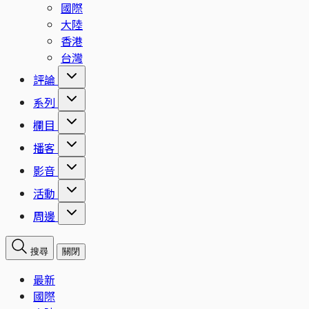
國際
大陸
香港
台灣
評論
系列
欄目
播客
影音
活動
周邊
搜尋
關閉
最新
國際