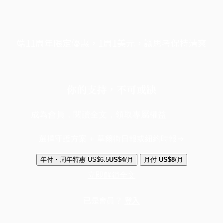
端11周年限定優惠，1周1美元，讓思考保持清爽
你的支持，不可或缺
成為會員，閱讀全文，領取專屬權益
選擇守護方案 + 華爾街日報或紐約時報
年付・周年特惠
US$6.5
US$4
/月
月付
US$8
/月
立即解鎖全文
已是會員？
登入