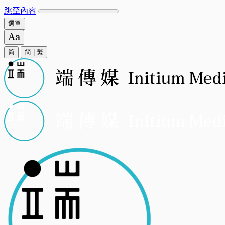
跳至內容
選單
简
简
|
繁