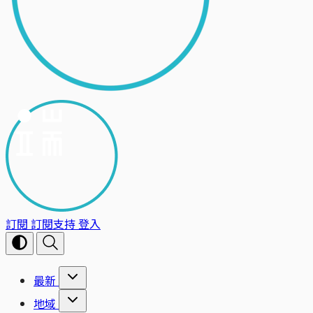
訂閱
訂閱支持
登入
最新
地域