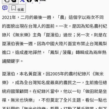
收藏
2021年，二月的最後一週，「農」這個字以兩次不同
的面貌出現在台灣人的面前。一次，是因為知名農村紀
錄片《無米樂》主角「崑濱伯」過世；另一次，則是在
崑濱伯喪後一週，因為中國大陸片面宣布禁止台灣鳳梨
進口，造成產地譁然，「鳳梨 / 菠蘿」轉瞬成為兩岸熱
議關鍵字。
崑濱伯，本名黃崑濱，因2005年的農村紀錄片《無米
樂》，成為全台灣知名度最高的農民之一，生前擔任總
統府國策顧問。在紀錄片當中，他以一句「做田就是坐
禪，無米也快樂」，不但奠定了全片主題，看似一點也
不科學的「無米也快樂」哲學，打動了萬千觀眾，創下