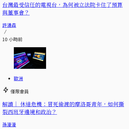
台灣最受信任的電視台，為何被立法院卡住了預算
與董事會？
許湧森
10 小時前
歐洲
僅限會員
解讀｜
休達危機：冒死偷渡的摩洛哥青年，如何撕
裂西班牙邊境和政治？
孫漫漫