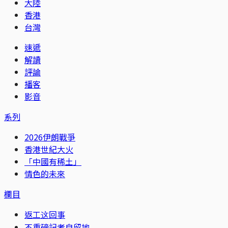
大陸
香港
台灣
速遞
解讀
評論
播客
影音
系列
2026伊朗戰爭
香港世紀大火
「中國有稀土」
情色的未來
欄目
返工这回事
不重磅記者自留地