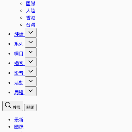
國際
大陸
香港
台灣
評論
系列
欄目
播客
影音
活動
周邊
搜尋
關閉
最新
國際