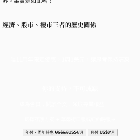
界。事實是如此嗎？
經濟、股市、樓市三者的歷史關係
端11周年限定優惠，1周1美元，讓思考保持清爽
你的支持，不可或缺
成為會員，閱讀全文，領取專屬權益
選擇守護方案 + 華爾街日報或紐約時報
年付・周年特惠
US$6.5
US$4
/月
月付
US$8
/月