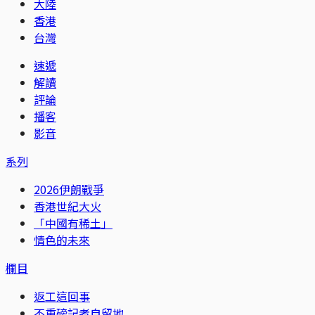
大陸
香港
台灣
速遞
解讀
評論
播客
影音
系列
2026伊朗戰爭
香港世紀大火
「中國有稀土」
情色的未來
欄目
返工這回事
不重磅記者自留地