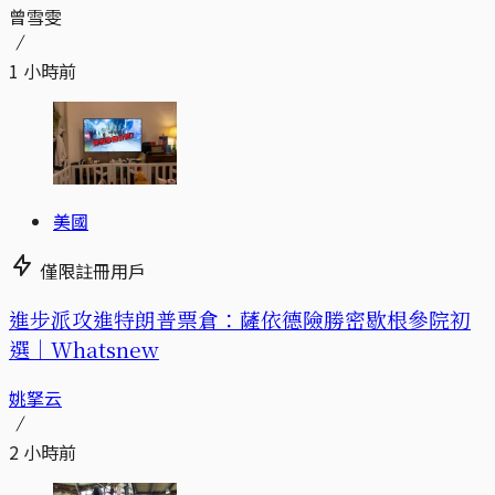
曾雪雯
1 小時前
美國
僅限註冊用戶
進步派攻進特朗普票倉：薩依德險勝密歇根參院初
選｜Whatsnew
姚拏云
2 小時前