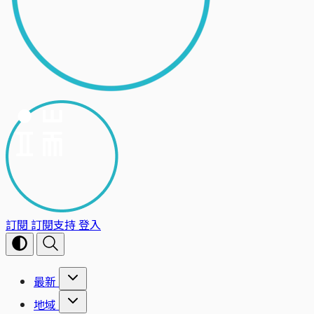
訂閱
訂閱支持
登入
最新
地域