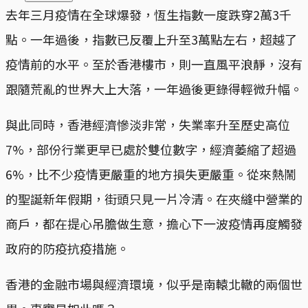
去年三月疫情在全球爆發，恆生指數一度跌穿2萬3千
點。一年過後，指數已反覆上升至3萬點左右，超越了
疫情前的水平。至於香港樓市，則一直風平浪靜，沒有
跟隨荒亂的世界大上大落，一年過後更錄得輕微升幅。
與此同時，香港經濟慘淡非常，失業率升至歷史高位
7%，部份行業更早已處於雙位數字，經濟萎縮了超過
6%，比不少疫情更嚴重的地方損失更嚴重。從來熱鬧
的聖誕新年假期，街頭只見一片冷清。在夾縫中營業的
商戶，都在提心吊膽做生意，擔心下一波疫情再度觸發
政府的防疫抗疫措施。
香港的金融市場與經濟環境，似乎是南轅北轍的兩個世