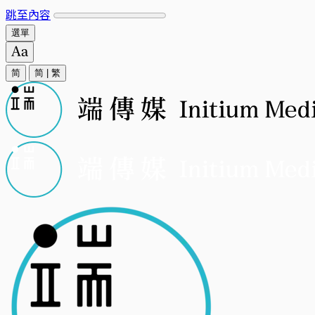
跳至內容
選單
简
简
|
繁