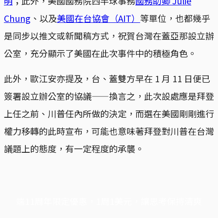
明
；此外，美國國務院西半球事務
國務助卿 Julie
Chung
、以及
美國在台協會（AIT）
等單位，也都幾乎
是同步以推文或新聞稿方式，祝賀台灣在蓋亞那設立辦
公室，充分顯示了美國在此次事件中的積極角色。
此外，歐江安亦提及，台、蓋雙方早在 1 月 11 日便已
簽署設立辦公室的協議——換言之，此次設處應是拜登
上任之前、川普任內所做的決定，而選在美國剛剛進行
權力移轉的此時宣布，可能也意味著拜登對川普在台灣
議題上的態度，有一定程度的承襲。
端11周年限定優惠，1周1美元，讓思考保持清爽