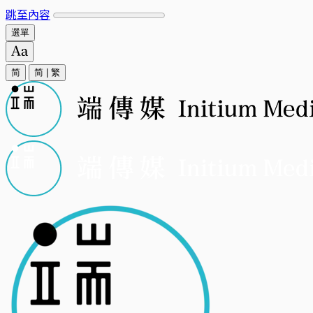
跳至內容
選單
简
简
|
繁