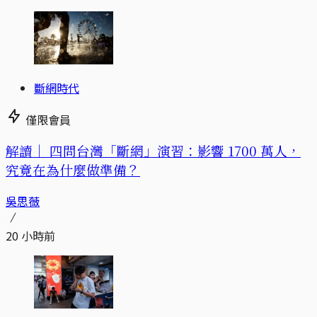
斷網時代
僅限會員
解讀｜
四問台灣「斷網」演習：影響 1700 萬人，
究竟在為什麼做準備？
吳思薇
20 小時前