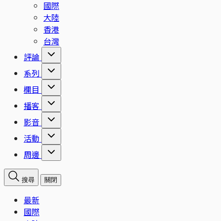
國際
大陸
香港
台灣
評論
系列
欄目
播客
影音
活動
周邊
搜尋
關閉
最新
國際