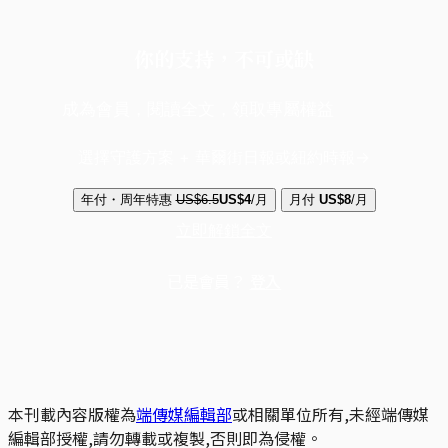
你的支持，不可或缺
成為會員，閱讀全文，領取專屬權益
選擇守護方案 + 華爾街日報或紐約時報
年付・周年特惠
US$6.5
US$4
/月
月付
US$8
/月
立即解鎖全文
已是會員？
登入
本刊載內容版權為
端傳媒編輯部
或相關單位所有,未經端傳媒
編輯部授權,請勿轉載或複製,否則即為侵權。