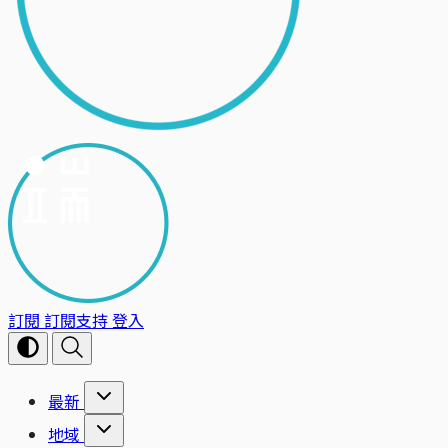
訂閱
訂閱支持
登入
最新
地域