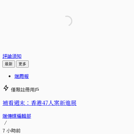
評論須知
最新
更多
端周報
僅限註冊用戶
補看週末：香港47人案新進展
端傳媒編輯部
7 小時前