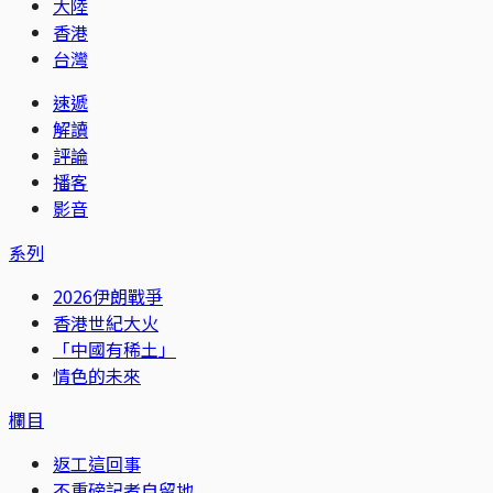
大陸
香港
台灣
速遞
解讀
評論
播客
影音
系列
2026伊朗戰爭
香港世紀大火
「中國有稀土」
情色的未來
欄目
返工這回事
不重磅記者自留地