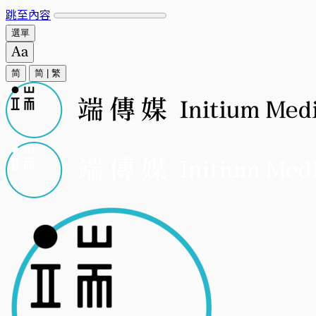
跳至內容
選單
简
简
|
繁