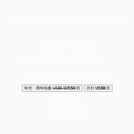
端11周年限定優惠，1周1美元，讓思考保持清爽
你的支持，不可或缺
成為會員，閱讀全文，領取專屬權益
選擇守護方案 + 華爾街日報或紐約時報
年付・周年特惠
US$6.5
US$4
/月
月付
US$8
/月
立即解鎖全文
已是會員？
登入