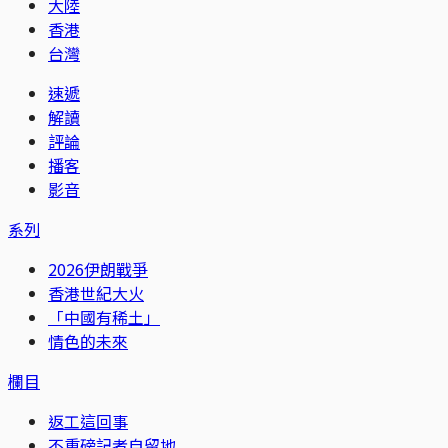
大陸
香港
台灣
速遞
解讀
評論
播客
影音
系列
2026伊朗戰爭
香港世紀大火
「中國有稀土」
情色的未來
欄目
返工這回事
不重磅記者自留地