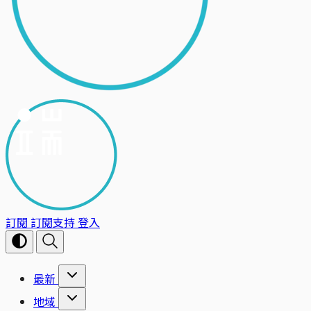
訂閱
訂閱支持
登入
最新
地域