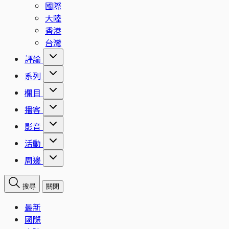
國際
大陸
香港
台灣
評論
系列
欄目
播客
影音
活動
周邊
搜尋
關閉
最新
國際