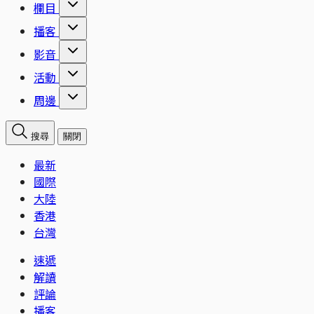
欄目
播客
影音
活動
周邊
搜尋
關閉
最新
國際
大陸
香港
台灣
速遞
解讀
評論
播客