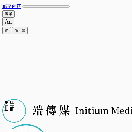
跳至內容
選單
简
简
|
繁