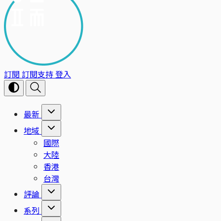
訂閱
訂閱支持
登入
最新
地域
國際
大陸
香港
台灣
評論
系列