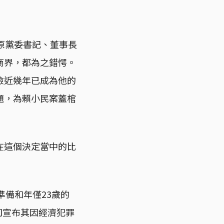
司原黨委書記、董事長
商界，都為之錯愕。
險近幾年已成為他的
題，為賴小民案蓋棺
在這個決定當中的比
，準備和年僅23歲的
司宣布其因經濟犯罪