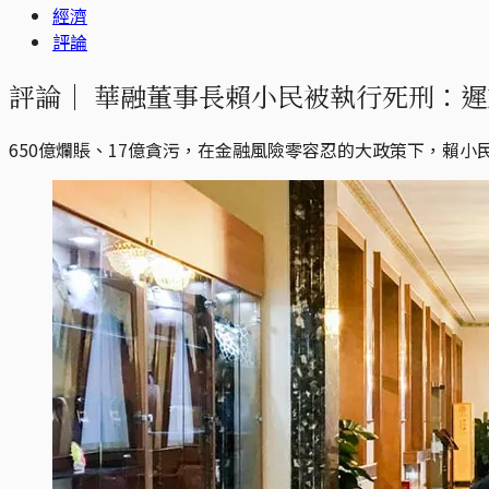
經濟
評論
評論｜
華融董事長賴小民被執行死刑：遲
650億爛賬、17億貪污，在金融風險零容忍的大政策下，賴小