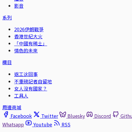
影音
系列
2026伊朗戰爭
香港世紀大火
「中國有稀土」
情色的未來
欄目
返工这回事
不重磅記者自留地
女人沒有國家？
工具人
周邊商城
Facebook
Twitter
Bluesky
Discord
Gith
Whatsapp
Youtube
RSS