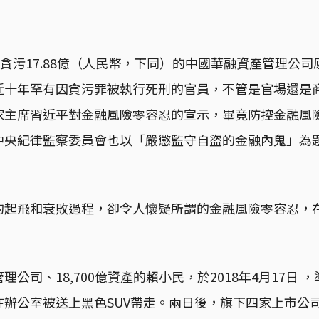
處貪污17.88億（人民幣，下同）的中國華融資產管理公
近十年罕有因貪污罪被執行死刑的官員，不管是官場還是
家主席習近平對金融風險零容忍的宣示，畢竟防控金融風
中央紀律監察委員會也以「嚴懲監守自盜的金融內鬼」為
的起飛和衰敗過程，卻令人懷疑所謂的金融風險零容忍，
公司、18,700億資產的賴小民，於2018年4月17日 
在辦公室被送上黑色SUV帶走。兩日後，旗下四家上市公