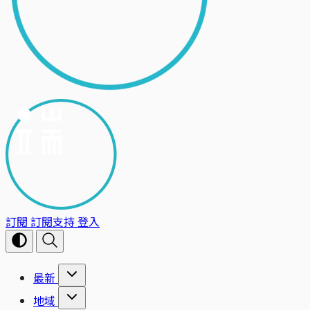
訂閱
訂閱支持
登入
最新
地域