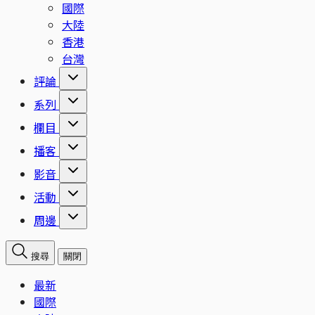
國際
大陸
香港
台灣
評論
系列
欄目
播客
影音
活動
周邊
搜尋
關閉
最新
國際