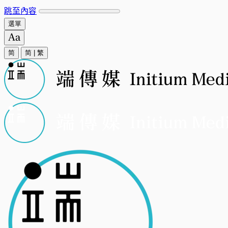
跳至內容
選單
简
简
|
繁