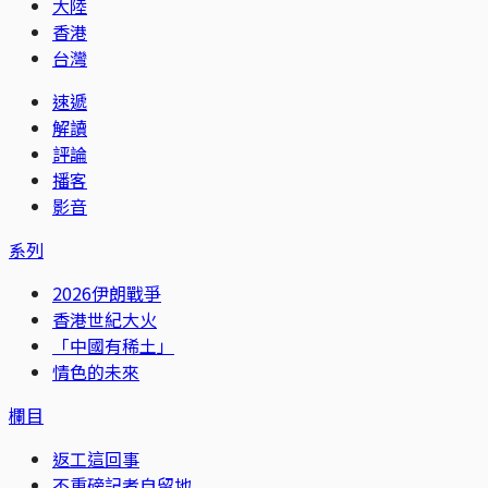
大陸
香港
台灣
速遞
解讀
評論
播客
影音
系列
2026伊朗戰爭
香港世紀大火
「中國有稀土」
情色的未來
欄目
返工這回事
不重磅記者自留地