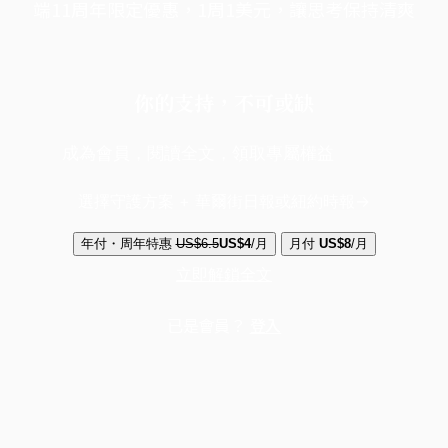
端11周年限定優惠，1周1美元，讓思考保持清爽
你的支持，不可或缺
成為會員，閱讀全文，領取專屬權益
選擇守護方案 + 華爾街日報或紐約時報
年付・周年特惠
US$6.5
US$4
/月
月付
US$8
/月
立即解鎖全文
已是會員？
登入