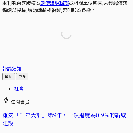
本刊載內容版權為
端傳媒編輯部
或相關單位所有,未經端傳媒
編輯部授權,請勿轉載或複製,否則即為侵權。
評論須知
最新
更多
社會
僅限會員
​​雄安「千年大計」第9年，一項進度為0.9%的新城
建設